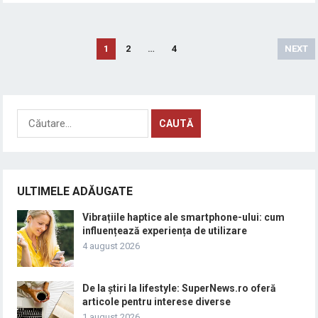
Paginație
1
2
…
4
NEXT
articole
Caută
după:
ULTIMELE ADĂUGATE
Vibrațiile haptice ale smartphone-ului: cum
influențează experiența de utilizare
4 august 2026
De la știri la lifestyle: SuperNews.ro oferă
articole pentru interese diverse
1 august 2026