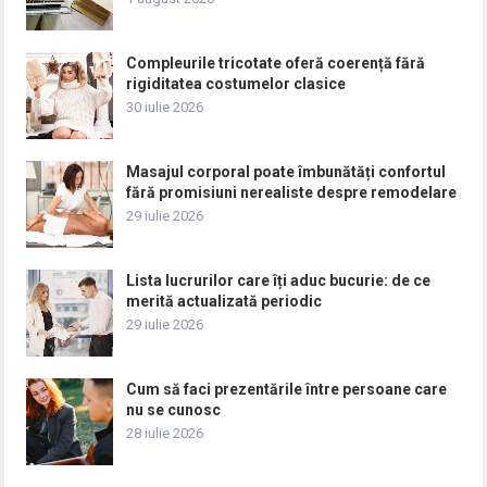
Compleurile tricotate oferă coerență fără
rigiditatea costumelor clasice
30 iulie 2026
Masajul corporal poate îmbunătăți confortul
fără promisiuni nerealiste despre remodelare
29 iulie 2026
Lista lucrurilor care îți aduc bucurie: de ce
merită actualizată periodic
29 iulie 2026
Cum să faci prezentările între persoane care
nu se cunosc
28 iulie 2026