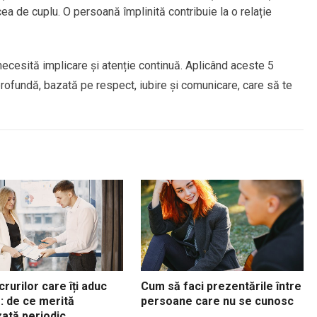
cea de cuplu. O persoană împlinită contribuie la o relație
 necesită implicare și atenție continuă. Aplicând aceste 5
 profundă, bazată pe respect, iubire și comunicare, care să te
crurilor care îți aduc
Cum să faci prezentările între
: de ce merită
persoane care nu se cunosc
zată periodic