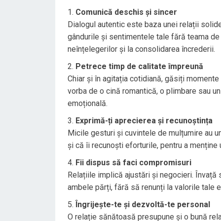
Comunică deschis și sincer
Dialogul autentic este baza unei relații solid
gândurile și sentimentele tale fără teama de
neînțelegerilor și la consolidarea încrederii.
Petrece timp de calitate împreună
Chiar și în agitația cotidiană, găsiți moment
vorba de o cină romantică, o plimbare sau un
emoțională.
Exprimă-ți aprecierea și recunoștința
Micile gesturi și cuvintele de mulțumire au un 
și că îi recunoști eforturile, pentru a menține
Fii dispus să faci compromisuri
Relațiile implică ajustări și negocieri. Învață
ambele părți, fără să renunți la valorile tale 
Îngrijește-te și dezvoltă-te personal
O relație sănătoasă presupune și o bună relație