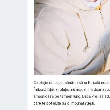
O relație de cuplu sănătoasă și fericită neces
Îmbunătățirea relației nu înseamnă doar a rez
armonioasă pe termen lung. Dacă vrei să aduci 
care te pot ajuta să o îmbunătățești.