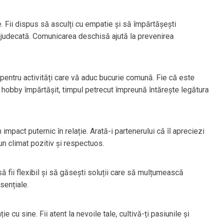
e. Fii dispus să asculți cu empatie și să împărtășești
 judecată. Comunicarea deschisă ajută la prevenirea
e pentru activități care vă aduc bucurie comună. Fie că este
 hobby împărtășit, timpul petrecut împreună întărește legătura
impact puternic în relație. Arată-i partenerului că îl apreciezi
 un climat pozitiv și respectuos.
 să fii flexibil și să găsești soluții care să mulțumească
esențiale.
 cu sine. Fii atent la nevoile tale, cultivă-ți pasiunile și