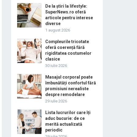
De la știri la lifestyle:
SuperNews.ro oferă
articole pentru interese
diverse
1 august 2026
Compleurile tricotate
oferă coerență fără
rigiditatea costumelor
clasice
30 iulie 2026
Masajul corporal poate
îmbunătăți confortul fără
promisiuni nerealiste
despre remodelare
29 iulie 2026
Lista lucrurilor care îți
aduc bucurie: de ce
merită actualizată
periodic
29 iulie 2026