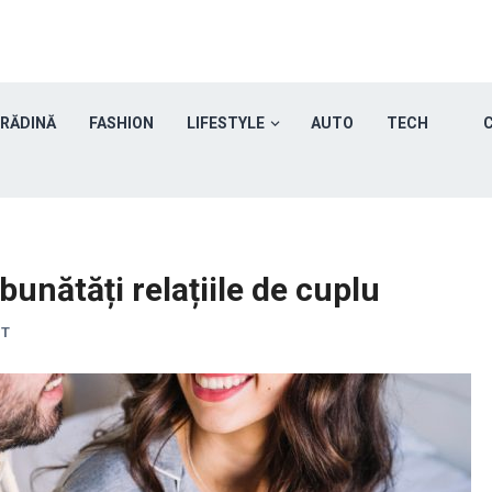
GRĂDINĂ
FASHION
LIFESTYLE
AUTO
TECH
C
bunătăți relațiile de cuplu
NT