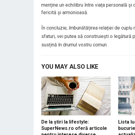
menține un echilibru între viața personală și 
fericită și armonioasă.
În concluzie, îmbunătățirea relației de cuplu
sfaturi, vei putea să construiești o legătură
susțină în drumul vostru comun.
YOU MAY ALSO LIKE
De la știri la lifestyle:
Lista lu
SuperNews.ro oferă articole
bucurie
pentru interese diverse
actuali