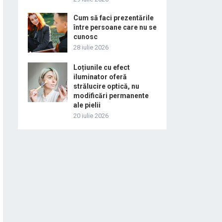
Cum să faci prezentările
între persoane care nu se
cunosc
28 iulie 2026
Loțiunile cu efect
iluminator oferă
strălucire optică, nu
modificări permanente
ale pielii
20 iulie 2026