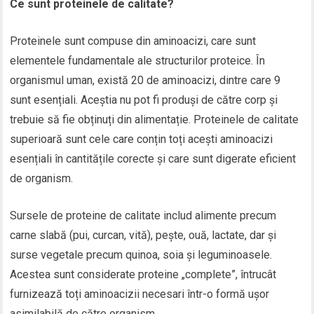
Ce sunt proteinele de calitate?
Proteinele sunt compuse din aminoacizi, care sunt
elementele fundamentale ale structurilor proteice. În
organismul uman, există 20 de aminoacizi, dintre care 9
sunt esențiali. Aceștia nu pot fi produși de către corp și
trebuie să fie obținuți din alimentație. Proteinele de calitate
superioară sunt cele care conțin toți acești aminoacizi
esențiali în cantitățile corecte și care sunt digerate eficient
de organism.
Sursele de proteine de calitate includ alimente precum
carne slabă (pui, curcan, vită), pește, ouă, lactate, dar și
surse vegetale precum quinoa, soia și leguminoasele.
Acestea sunt considerate proteine „complete”, întrucât
furnizează toți aminoacizii necesari într-o formă ușor
asimilabilă de către organism.