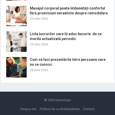
Masajul corporal poate îmbunătăți confortul
fără promisiuni nerealiste despre remodelare
29 iulie 2026
Lista lucrurilor care îți aduc bucurie: de ce
merită actualizată periodic
29 iulie 2026
Cum să faci prezentările între persoane care
nu se cunosc
28 iulie 2026
© 2025
DecoDays
Despre noi
Politică de confidențialitate
Contact