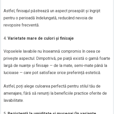
Astfel, finisajul păstrează un aspect proaspăt și îngrijit
pentru o perioadă îndelungată, reducând nevoia de
revopsire frecventă.
Varietate mare de culori și finisaje
Vopselele lavabile nu înseamnă compromis în ceea ce
privește aspectul. Dimpotrivă, pe piață există o gamă foarte
largă de nuanțe și finisaje — de la mate, semi-mate până la
lucioase — care pot satisface orice preferință estetică.
Astfel, poți alege culoarea perfectă pentru stilul tău de
amenajare, fără să renunți la beneficiile practice oferite de
lavabilitate.
Rezistență la umiditate și mucegai (în variante