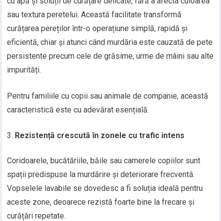
cu apă și soluții de curățare delicate, fără a afecta culoarea
sau textura peretelui. Această facilitate transformă
curățarea pereților într-o operațiune simplă, rapidă și
eficientă, chiar și atunci când murdăria este cauzată de pete
persistente precum cele de grăsime, urme de mâini sau alte
impurități.
Pentru familiile cu copii sau animale de companie, această
caracteristică este cu adevărat esențială.
Rezistență crescută în zonele cu trafic intens
Coridoarele, bucătăriile, băile sau camerele copiilor sunt
spații predispuse la murdărire și deteriorare frecventă.
Vopselele lavabile se dovedesc a fi soluția ideală pentru
aceste zone, deoarece rezistă foarte bine la frecare și
curățări repetate.