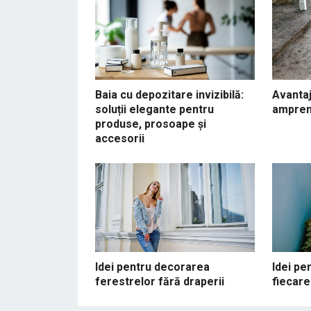
Baia cu depozitare invizibilă:
Avantaj
soluții elegante pentru
amprent
produse, prosoape și
accesorii
Idei pentru decorarea
Idei pe
ferestrelor fără draperii
fiecar