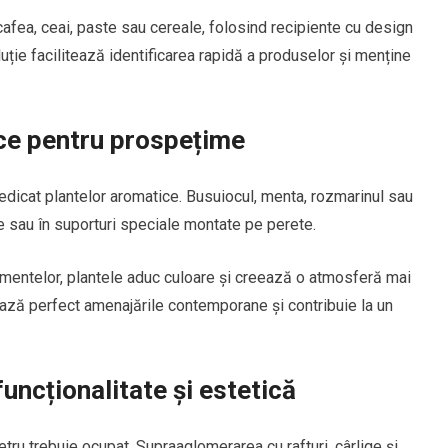
cafea, ceai, paste sau cereale, folosind recipiente cu design
uție facilitează identificarea rapidă a produselor și menține
ce pentru prospețime
dedicat plantelor aromatice. Busuiocul, menta, rozmarinul sau
e sau în suporturi speciale montate pe perete.
limentelor, plantele aduc culoare și creează o atmosferă mai
ază perfect amenajările contemporane și contribuie la un
funcționalitate și estetică
tru trebuie ocupat. Supraaglomerarea cu rafturi, cârlige și