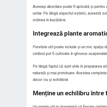
Aceeași abordare poate fi aplicată și pentru 
unitar. Pe lângă aspectul estetic, această sol
ordinea în bucătărie.
Integrează plante aromati
Peretele util poate include și un mic spațiu 
cimbrul pot fi cultivate în ghivece suspendat
Pe lângă faptul că sunt utile în prepararea a
naturală și mai primitoare. Acestea complete
decor viu și echilibrat.
Menține un echilibru între 
Un perete util nu înseamnă că fiecare centime