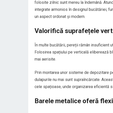
folosite zilnic sunt mereu la îndemână. Atunci 
integrate armonios în designul bucătăriei, fun
un aspect ordonat și modern.
Valorifică suprafețele vert
În multe bucătării, pereții rămân insuficient u
Folosirea spațiului pe verticală eliberează bl
mai aerisite.
Prin montarea unor sisteme de depozitare pe p
dulapurile nu mai sunt supraîncărcate. Această
cele spațioase, unde organizarea eficientă sim
Barele metalice oferă flexi