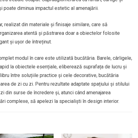
i poate diminua impactul estetic al amenajării.
realizat din materiale și finisaje similare, care să
rganizarea atentă și păstrarea doar a obiectelor folosite
ant și ușor de întreținut.
plet modul în care este utilizată bucătăria. Barele, cârligele,
 rapid la obiectele esențiale, eliberează suprafața de lucru și
ibru între soluțiile practice și cele decorative, bucătăria
area de zi cu zi. Pentru rezultate adaptate spațiului și stilului
zi din surse de încredere și, atunci când amenajarea
i complexe, să apelezi la specialiști în design interior.