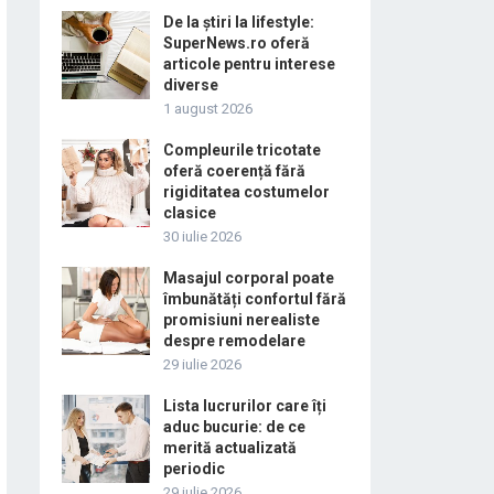
De la știri la lifestyle:
SuperNews.ro oferă
articole pentru interese
diverse
1 august 2026
Compleurile tricotate
oferă coerență fără
rigiditatea costumelor
clasice
30 iulie 2026
Masajul corporal poate
îmbunătăți confortul fără
promisiuni nerealiste
despre remodelare
29 iulie 2026
Lista lucrurilor care îți
aduc bucurie: de ce
merită actualizată
periodic
29 iulie 2026