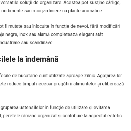
versatile soluții de organizare. Acestea pot susține cârlige,
 condimente sau mici jardiniere cu plante aromatice.
pot fi mutate sau înlocuite în funcție de nevoi, fără modificări
isaje negre, inox sau alamă completează elegant atât
 industriale sau scandinave.
ilele la îndemână
rfecile de bucătărie sunt utilizate aproape zilnic. Agățarea lor
ete reduce timpul necesar pregătirii alimentelor și eliberează
uparea ustensilelor în funcție de utilizare și evitarea
l, peretele rămâne organizat și contribuie la aspectul estetic