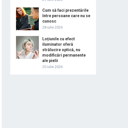
Cum să faci prezentările
între persoane care nu se
cunosc
28 iulie 2026
Loțiunile cu efect
iluminator oferă
strălucire optică, nu
modificări permanente
ale pielii
20 iulie 2026