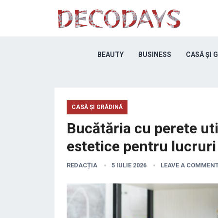
BEAUTY
BUSINESS
CASĂ ȘI 
CASĂ ȘI GRĂDINĂ
Bucătăria cu perete util:
estetice pentru lucrur
REDACȚIA
5 IULIE 2026
LEAVE A COMMEN