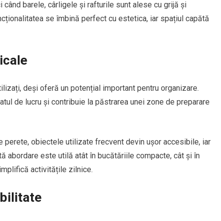
când barele, cârligele și rafturile sunt alese cu grijă și
cționalitatea se îmbină perfect cu estetica, iar spațiul capătă
icale
tilizați, deși oferă un potențial important pentru organizare.
atul de lucru și contribuie la păstrarea unei zone de preparare
erete, obiectele utilizate frecvent devin ușor accesibile, iar
 abordare este utilă atât în bucătăriile compacte, cât și în
plifică activitățile zilnice.
bilitate