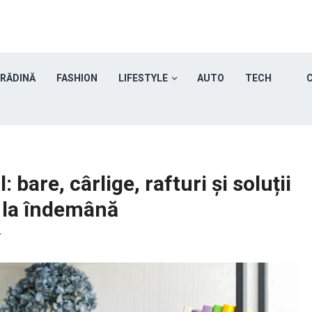
GRĂDINĂ
FASHION
LIFESTYLE
AUTO
TECH
C
 bare, cârlige, rafturi și soluții
i la îndemână
T