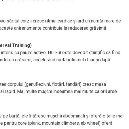
 sau săritul corzii cresc ritmul cardiac și ard un număr mare de
 aceste antrenamente contribuie la reducerea grăsimii
erval Training)
tens cu pauze active. HIIT-ul este dovedit științific ca fiind
arderea grăsimii, accelerând metabolismul chiar și după
tea corpului (genuflexiuni, flotări, fandări) cresc masa
i rapid. Mai multe mușchi înseamnă mai multe calorii arse
e burtă, ele întăresc mușchii abdominali și oferă o talie mai
ile pentru core (plank, mountain climbers, ab wheel) oferă