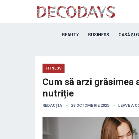
BEAUTY
BUSINESS
CASĂ ȘI 
FITNESS
Cum să arzi grăsimea a
nutriție
REDACȚIA
28 OCTOMBRIE 2025
LEAVE A 