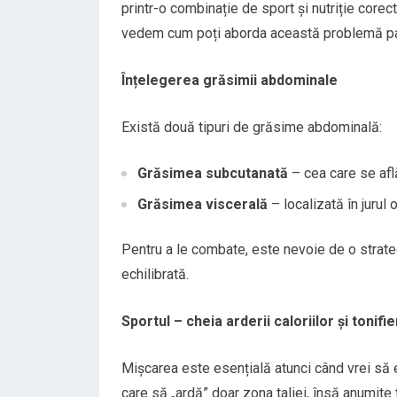
printr-o combinație de sport și nutriție core
vedem cum poți aborda această problemă pa
Înțelegerea grăsimii abdominale
Există două tipuri de grăsime abdominală:
Grăsimea subcutanată
– cea care se află
Grăsimea viscerală
– localizată în jurul
Pentru a le combate, este nevoie de o strate
echilibrată.
Sportul – cheia arderii caloriilor și tonifier
Mișcarea este esențială atunci când vrei să 
care să „ardă” doar zona taliei, însă anumite