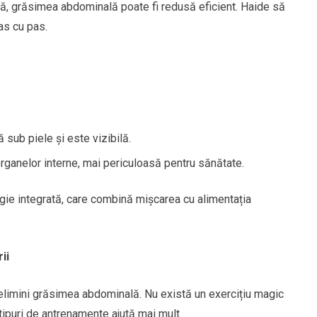
ctă, grăsimea abdominală poate fi redusă eficient. Haide să
s cu pas.
 sub piele și este vizibilă.
 organelor interne, mai periculoasă pentru sănătate.
gie integrată, care combină mișcarea cu alimentația
ii
elimini grăsimea abdominală. Nu există un exercițiu magic
 tipuri de antrenamente ajută mai mult.