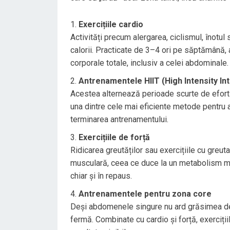
Exercițiile cardio
Activități precum alergarea, ciclismul, înotul
calorii. Practicate de 3–4 ori pe săptămână,
corporale totale, inclusiv a celei abdominale.
Antrenamentele HIIT (High Intensity Int
Acestea alternează perioade scurte de efort in
una dintre cele mai eficiente metode pentru 
terminarea antrenamentului.
Exercițiile de forță
Ridicarea greutăților sau exercițiile cu greuta
musculară, ceea ce duce la un metabolism ma
chiar și în repaus.
Antrenamentele pentru zona core
Deși abdomenele singure nu ard grăsimea de p
fermă. Combinate cu cardio și forță, exerciți