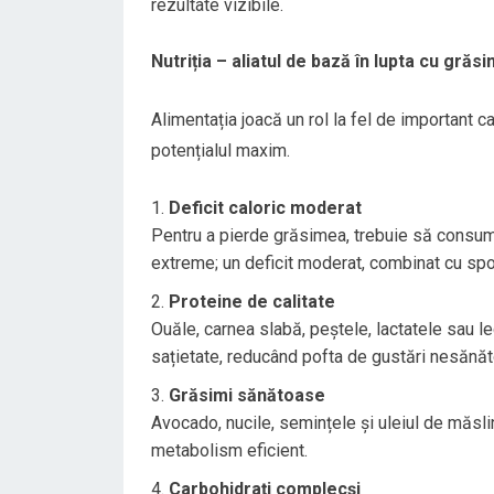
rezultate vizibile.
Nutriția – aliatul de bază în lupta cu gră
Alimentația joacă un rol la fel de important ca
potențialul maxim.
Deficit caloric moderat
Pentru a pierde grăsimea, trebuie să consumi 
extreme; un deficit moderat, combinat cu spor
Proteine de calitate
Ouăle, carnea slabă, peștele, lactatele sau 
sațietate, reducând pofta de gustări nesănă
Grăsimi sănătoase
Avocado, nucile, semințele și uleiul de măslin
metabolism eficient.
Carbohidrați complecși