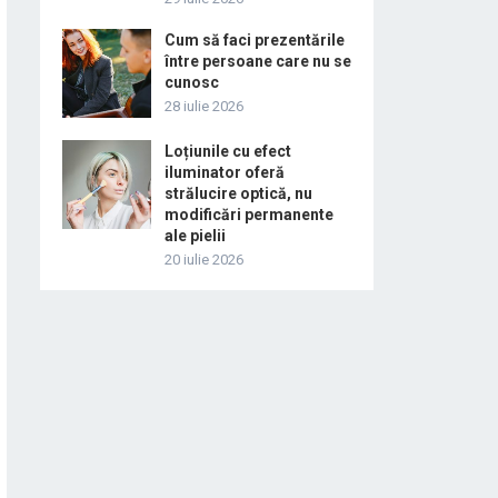
Cum să faci prezentările
între persoane care nu se
cunosc
28 iulie 2026
Loțiunile cu efect
iluminator oferă
strălucire optică, nu
modificări permanente
ale pielii
20 iulie 2026