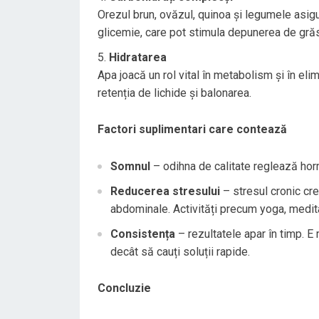
Orezul brun, ovăzul, quinoa și legumele asigu
glicemie, care pot stimula depunerea de gră
Hidratarea
Apa joacă un rol vital în metabolism și în el
retenția de lichide și balonarea.
Factori suplimentari care contează
Somnul
– odihna de calitate reglează horm
Reducerea stresului
– stresul cronic cre
abdominale. Activități precum yoga, medita
Consistența
– rezultatele apar în timp. E 
decât să cauți soluții rapide.
Concluzie