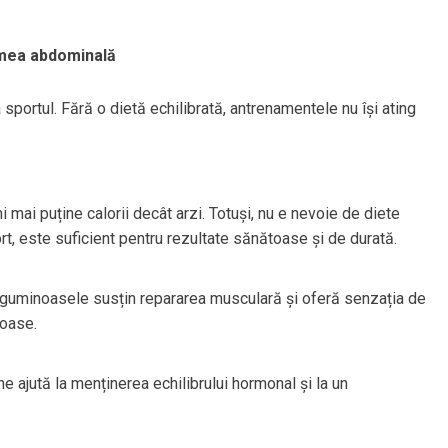
simea abdominală
 sportul. Fără o dietă echilibrată, antrenamentele nu își ating
mai puține calorii decât arzi. Totuși, nu e nevoie de diete
t, este suficient pentru rezultate sănătoase și de durată.
leguminoasele susțin repararea musculară și oferă senzația de
toase.
e ajută la menținerea echilibrului hormonal și la un