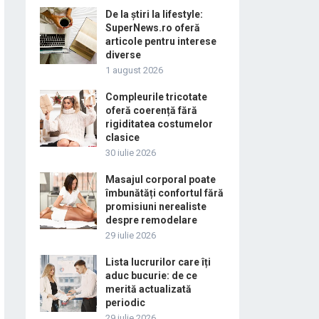
De la știri la lifestyle:
SuperNews.ro oferă
articole pentru interese
diverse
1 august 2026
Compleurile tricotate
oferă coerență fără
rigiditatea costumelor
clasice
30 iulie 2026
Masajul corporal poate
îmbunătăți confortul fără
promisiuni nerealiste
despre remodelare
29 iulie 2026
Lista lucrurilor care îți
aduc bucurie: de ce
merită actualizată
periodic
29 iulie 2026