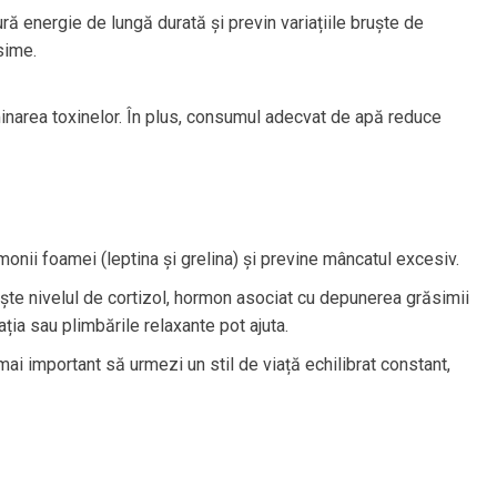
ră energie de lungă durată și previn variațiile bruște de
sime.
iminarea toxinelor. În plus, consumul adecvat de apă reduce
onii foamei (leptina și grelina) și previne mâncatul excesiv.
ște nivelul de cortizol, hormon asociat cu depunerea grăsimii
ția sau plimbările relaxante pot ajuta.
mai important să urmezi un stil de viață echilibrat constant,