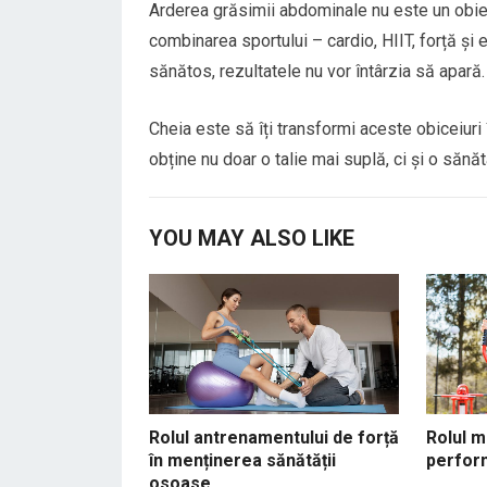
Arderea grăsimii abdominale nu este un obiect
combinarea sportului – cardio, HIIT, forță și ex
sănătos, rezultatele nu vor întârzia să apară.
Cheia este să îți transformi aceste obiceiuri 
obține nu doar o talie mai suplă, ci și o sănă
YOU MAY ALSO LIKE
Rolul antrenamentului de forță
Rolul m
în menținerea sănătății
perfor
osoase