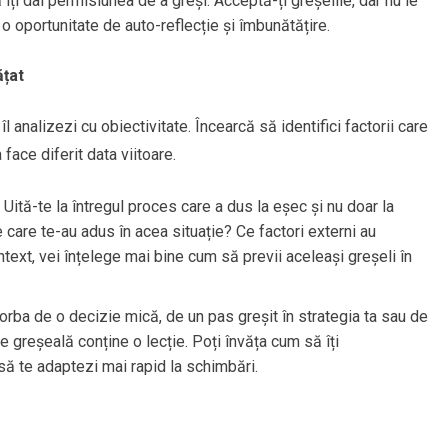
îți dai permisiunea de a greși. Acceptă-ți greșelile, dar nu le
o oportunitate de auto-reflecție și îmbunătățire.
ățat
 analizezi cu obiectivitate. Încearcă să identifici factorii care
 face diferit data viitoare.
: Uită-te la întregul proces care a dus la eșec și nu doar la
ie care te-au adus în acea situație? Ce factori externi au
ntext, vei înțelege mai bine cum să previi aceleași greșeli în
vorba de o decizie mică, de un pas greșit în strategia ta sau de
e greșeală conține o lecție. Poți învăța cum să îți
ă te adaptezi mai rapid la schimbări.