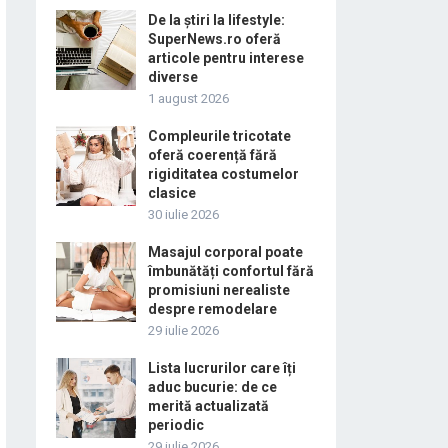
De la știri la lifestyle:
SuperNews.ro oferă
articole pentru interese
diverse
1 august 2026
Compleurile tricotate
oferă coerență fără
rigiditatea costumelor
clasice
30 iulie 2026
Masajul corporal poate
îmbunătăți confortul fără
promisiuni nerealiste
despre remodelare
29 iulie 2026
Lista lucrurilor care îți
aduc bucurie: de ce
merită actualizată
periodic
29 iulie 2026