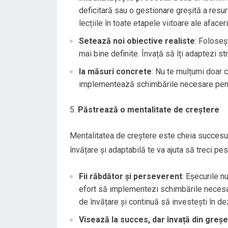
deficitară sau o gestionare greșită a resur
lecțiile în toate etapele viitoare ale afacerii
Setează noi obiective realiste
: Foloseșt
mai bine definite. Învață să îți adaptezi stra
Ia măsuri concrete
: Nu te mulțumi doar c
implementează schimbările necesare pentr
Păstrează o mentalitate de creștere
Mentalitatea de creștere este cheia succesulu
învățare și adaptabilă te va ajuta să treci pest
Fii răbdător și perseverent
: Eșecurile n
efort să implementezi schimbările necesar
de învățare și continuă să investești în de
Visează la succes, dar învață din greșe