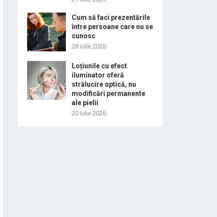
Cum să faci prezentările
între persoane care nu se
cunosc
28 iulie 2026
Loțiunile cu efect
iluminator oferă
strălucire optică, nu
modificări permanente
ale pielii
20 iulie 2026