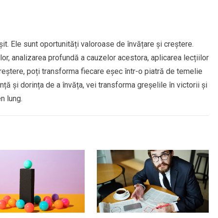
șit. Ele sunt oportunități valoroase de învățare și creștere.
r, analizarea profundă a cauzelor acestora, aplicarea lecțiilor
reștere, poți transforma fiecare eșec într-o piatră de temelie
ă și dorința de a învăța, vei transforma greșelile în victorii și
n lung.