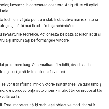
selor, lucrează la corectarea acestora. Asigură-te că aplici
 tale.
e lecțiile învățate pentru a stabili obiective mai realiste și
tegia și să fii mai flexibil în fața schimbărilor.
u învățăturile teoretice. Acționează pe baza acestor lecții și
u a-ți îmbunătăți performanțele viitoare.
i pe termen lung. O mentalitate flexibilă, deschisă la
e eșecuri și să le transformi în victorii.
u se vor transforma într-o victorie instantanee. Va dura timp și
e, dar perseverența este cheia. Fii răbdător cu procesul tău
zvoltarea ta.
li
: Este important să îți stabilești obiective mari, dar să îți