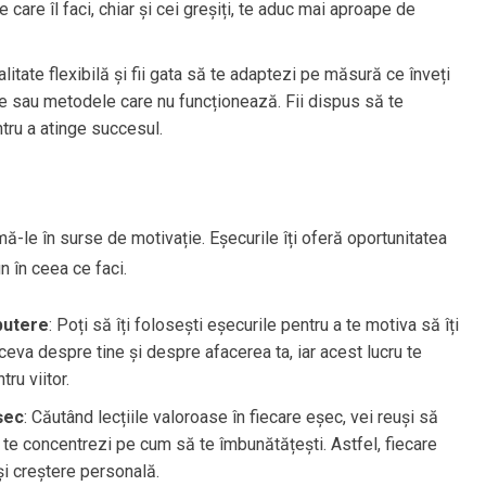
care îl faci, chiar și cei greșiți, te aduc mai aproape de
litate flexibilă și fii gata să te adaptezi pe măsură ce înveți
ile sau metodele care nu funcționează. Fii dispus să te
ntru a atinge succesul.
rmă-le în surse de motivație. Eșecurile îți oferă oportunitatea
n în ceea ce faci.
putere
: Poți să îți folosești eșecurile pentru a te motiva să îți
ceva despre tine și despre afacerea ta, iar acest lucru te
ru viitor.
șec
: Căutând lecțiile valoroase în fiecare eșec, vei reuși să
ă te concentrezi pe cum să te îmbunătățești. Astfel, fiecare
și creștere personală.