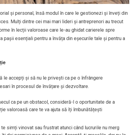
orial și personal, însă modul în care le gestionezi și înveți din
es. Mulți dintre cei mai mari lideri și antreprenori au trecut
forme în lecții valoroase care le-au ghidat carierele spre
ra pașii esențiali pentru a învăța din eșecurile tale și pentru a
ție
 le accepți și să nu le privești ca pe o înfrângere
esari în procesul de învățare și dezvoltare.
eșecul ca pe un obstacol, consideră-l o oportunitate de a
ie valoroasă care te va ajuta să îți îmbunătățești
 te simți vinovat sau frustrat atunci când lucrurile nu merg