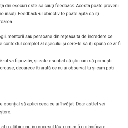
ăța din eșecuri este să cauți feedback. Acesta poate proveni
ine însuți. Feedback-ul obiectiv te poate ajuta să îți
rdarea.
egii, mentorii sau persoane din rețeaua ta de încredere ce
 contextul complet al eșecului și cere-le să îți spună ce ar fi
k-ul va fi pozitiv, și este esențial să știi cum să primești
oroase, deoarece îți arată ce nu ai observat tu și cum poți
e esențial să aplici ceea ce ai învățat. Doar astfel vei
ștere.
icat o slăbiciune în procesul tău, cum ar fi o planificare