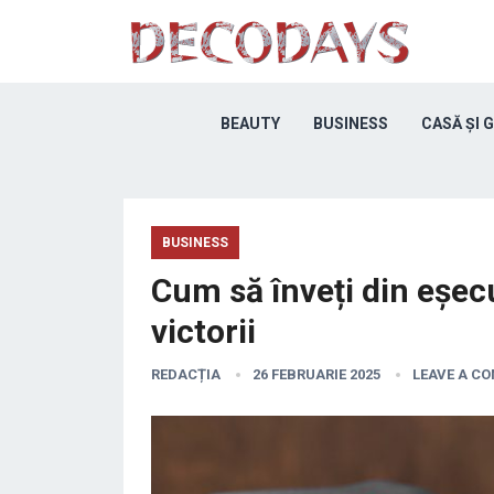
BEAUTY
BUSINESS
CASĂ ȘI 
BUSINESS
Cum să înveți din eșecur
victorii
REDACȚIA
26 FEBRUARIE 2025
LEAVE A C