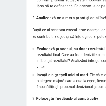
conform planului. Totuși, este important să 
lăsa să te definească. Folosește-le ca pe 
Analizează ce a mers prost și ce ai înv
După ce ai acceptat eșecul, este esențial să îl
au contribuit la eșec și să înțelegi ce ai putea
Evaluează procesul, nu doar rezultatul
rezultatul final. Care au fost deciziile che
influențat rezultatul? Analizând întregul co
viitor.
Învață din greșeli mici și mari
: Fie că e 
o alegere majoră care a dus la eșec, fiecar
îmbunătățești procesul decizional și cum s
Folosește feedback-ul constructiv