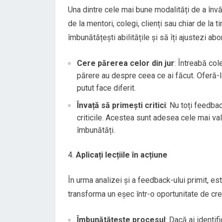
Una dintre cele mai bune modalități de a înv
de la mentori, colegi, clienți sau chiar de la t
îmbunătățești abilitățile și să îți ajustezi abo
Cere părerea celor din jur
: Întreabă col
părere au despre ceea ce ai făcut. Oferă-le
putut face diferit.
Învață să primești critici
: Nu toți feedbac
criticile. Acestea sunt adesea cele mai val
îmbunătăți.
Aplicați lecțiile în acțiune
În urma analizei și a feedback-ului primit, est
transforma un eșec într-o oportunitate de cre
Îmbunătățește procesul
: Dacă ai identif