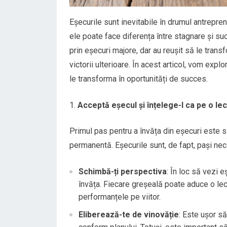
Eșecurile sunt inevitabile în drumul antrepren
ele poate face diferența între stagnare și succ
prin eșecuri majore, dar au reușit să le trans
victorii ulterioare. În acest articol, vom explo
le transforma în oportunități de succes.
Acceptă eșecul și înțelege-l ca pe o lec
Primul pas pentru a învăța din eșecuri este să
permanentă. Eșecurile sunt, de fapt, pași nec
Schimbă-ți perspectiva
: În loc să vezi 
învăța. Fiecare greșeală poate aduce o lecț
performanțele pe viitor.
Eliberează-te de vinovăție
: Este ușor să