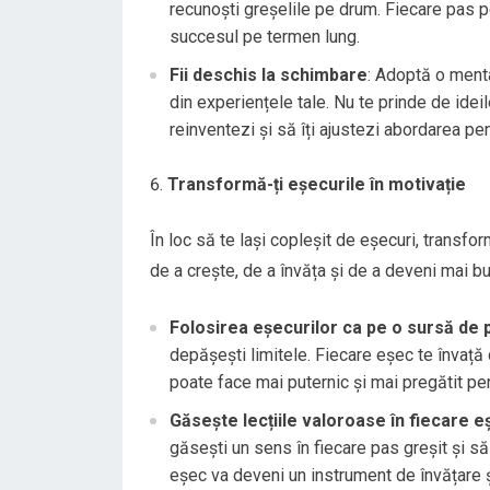
recunoști greșelile pe drum. Fiecare pas pe 
succesul pe termen lung.
Fii deschis la schimbare
: Adoptă o menta
din experiențele tale. Nu te prinde de ide
reinventezi și să îți ajustezi abordarea pe
Transformă-ți eșecurile în motivație
În loc să te lași copleșit de eșecuri, transfo
de a crește, de a învăța și de a deveni mai bu
Folosirea eșecurilor ca pe o sursă de 
depășești limitele. Fiecare eșec te învață 
poate face mai puternic și mai pregătit pent
Găsește lecțiile valoroase în fiecare e
găsești un sens în fiecare pas greșit și s
eșec va deveni un instrument de învățare 