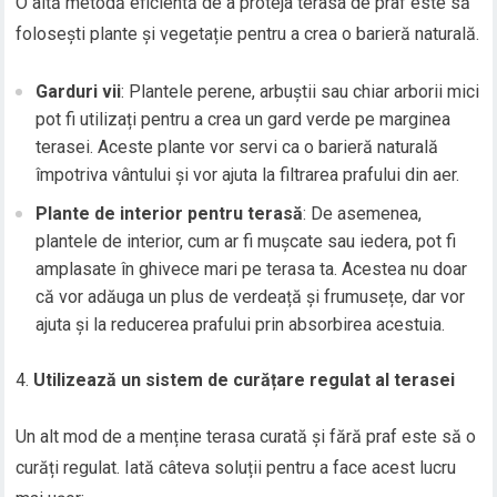
O altă metodă eficientă de a proteja terasa de praf este să
folosești plante și vegetație pentru a crea o barieră naturală.
Garduri vii
: Plantele perene, arbuștii sau chiar arborii mici
pot fi utilizați pentru a crea un gard verde pe marginea
terasei. Aceste plante vor servi ca o barieră naturală
împotriva vântului și vor ajuta la filtrarea prafului din aer.
Plante de interior pentru terasă
: De asemenea,
plantele de interior, cum ar fi mușcate sau iedera, pot fi
amplasate în ghivece mari pe terasa ta. Acestea nu doar
că vor adăuga un plus de verdeață și frumusețe, dar vor
ajuta și la reducerea prafului prin absorbirea acestuia.
Utilizează un sistem de curățare regulat al terasei
Un alt mod de a menține terasa curată și fără praf este să o
curăți regulat. Iată câteva soluții pentru a face acest lucru