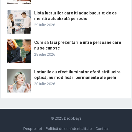
Lista lucrurilor care îți aduc bucurie: de ce
merită actualizată periodic
29 iulie 2026
Cum să faci prezentările între persoane care
nu se cunosc
28 iulie 2026
Loțiunile cu efect iluminator oferă strălucire
optică, nu modificări permanente ale pielii
20 iulie 2026
© 2025
DecoDays
Despre noi
Politică de confidențialitate
Contact