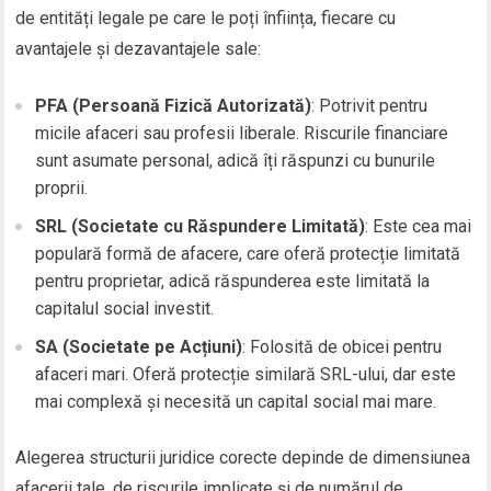
de entități legale pe care le poți înființa, fiecare cu
avantajele și dezavantajele sale:
PFA (Persoană Fizică Autorizată)
: Potrivit pentru
micile afaceri sau profesii liberale. Riscurile financiare
sunt asumate personal, adică îți răspunzi cu bunurile
proprii.
SRL (Societate cu Răspundere Limitată)
: Este cea mai
populară formă de afacere, care oferă protecție limitată
pentru proprietar, adică răspunderea este limitată la
capitalul social investit.
SA (Societate pe Acțiuni)
: Folosită de obicei pentru
afaceri mari. Oferă protecție similară SRL-ului, dar este
mai complexă și necesită un capital social mai mare.
Alegerea structurii juridice corecte depinde de dimensiunea
afacerii tale, de riscurile implicate și de numărul de