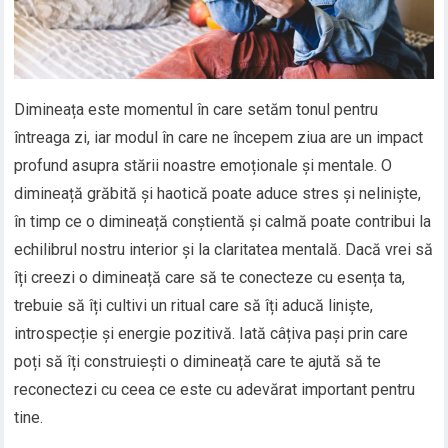
Dimineața este momentul în care setăm tonul pentru
întreaga zi, iar modul în care ne începem ziua are un impact
profund asupra stării noastre emoționale și mentale. O
dimineață grăbită și haotică poate aduce stres și neliniște,
în timp ce o dimineață conștientă și calmă poate contribui la
echilibrul nostru interior și la claritatea mentală. Dacă vrei să
îți creezi o dimineață care să te conecteze cu esența ta,
trebuie să îți cultivi un ritual care să îți aducă liniște,
introspecție și energie pozitivă. Iată câțiva pași prin care
poți să îți construiești o dimineață care te ajută să te
reconectezi cu ceea ce este cu adevărat important pentru
tine.