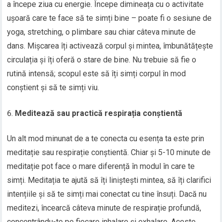
a începe ziua cu energie. Începe dimineața cu o activitate
ușoară care te face să te simți bine – poate fi o sesiune de
yoga, stretching, o plimbare sau chiar câteva minute de
dans. Mișcarea îți activează corpul și mintea, îmbunătățește
circulația și îți oferă o stare de bine. Nu trebuie să fie o
rutină intensă; scopul este să îți simți corpul în mod
conștient și să te simți viu.
Meditează sau practică respirația conștientă
Un alt mod minunat de a te conecta cu esența ta este prin
meditație sau respirație conștientă. Chiar și 5-10 minute de
meditație pot face o mare diferență în modul în care te
simți. Meditația te ajută să îți liniștești mintea, să îți clarifici
intențiile și să te simți mai conectat cu tine însuți. Dacă nu
meditezi, încearcă câteva minute de respirație profundă,
concentrându-te pe fiecare inhalare și exhalare. Aceste