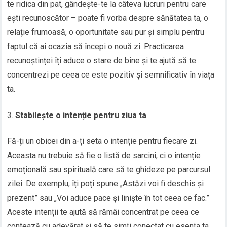
te ridica din pat, gândește-te la câteva lucruri pentru care
ești recunoscător – poate fi vorba despre sănătatea ta, o
relație frumoasă, o oportunitate sau pur și simplu pentru
faptul că ai ocazia să începi o nouă zi. Practicarea
recunoștinței îți aduce o stare de bine și te ajută să te
concentrezi pe ceea ce este pozitiv și semnificativ în viața
ta.
Stabilește o intenție pentru ziua ta
Fă-ți un obicei din a-ți seta o intenție pentru fiecare zi.
Aceasta nu trebuie să fie o listă de sarcini, ci o intenție
emoțională sau spirituală care să te ghideze pe parcursul
zilei. De exemplu, îți poți spune „Astăzi voi fi deschis și
prezent” sau „Voi aduce pace și liniște în tot ceea ce fac.”
Aceste intenții te ajută să rămâi concentrat pe ceea ce
contează cu adevărat și să te simți conectat cu esența ta