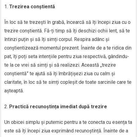
Trezirea conștientă
În loc să te trezești în grabă, încearcă să îți începi ziua cu o
trezire conștientă. Fă-ți timp să îți deschizi ochii lent, să te
întinzi puțin și să îți simți corpul. Respira adânc și
conștientizează momentul prezent. Înainte de a te ridica din
pat, îți poți seta intențiile pentru ziua respectivă, gândindu-
te la ce vrei să simți și să realizezi. Această „trezire
conștientă” te ajută să îți îmbrățișezi ziua cu calm și
claritate, în loc să te simți copleșit de toate sarcinile care te
așteaptă.
Practică recunoștința imediat după trezire
Un obicei simplu și puternic pentru a te conecta cu esența ta
este să îți începi ziua exprimând recunoștință. Înainte de a