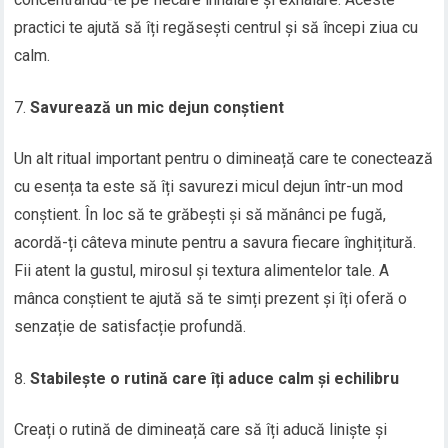
practici te ajută să îți regăsești centrul și să începi ziua cu
calm.
Savurează un mic dejun conștient
Un alt ritual important pentru o dimineață care te conectează
cu esența ta este să îți savurezi micul dejun într-un mod
conștient. În loc să te grăbești și să mănânci pe fugă,
acordă-ți câteva minute pentru a savura fiecare înghițitură.
Fii atent la gustul, mirosul și textura alimentelor tale. A
mânca conștient te ajută să te simți prezent și îți oferă o
senzație de satisfacție profundă.
Stabilește o rutină care îți aduce calm și echilibru
Creați o rutină de dimineață care să îți aducă liniște și