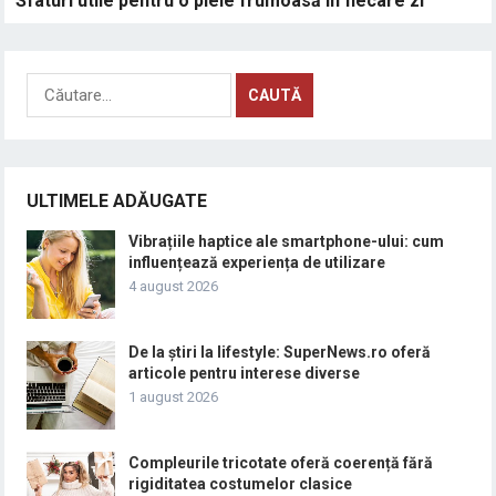
Sfaturi utile pentru o piele frumoasă în fiecare zi
Caută
după:
ULTIMELE ADĂUGATE
Vibrațiile haptice ale smartphone-ului: cum
influențează experiența de utilizare
4 august 2026
De la știri la lifestyle: SuperNews.ro oferă
articole pentru interese diverse
1 august 2026
Compleurile tricotate oferă coerență fără
rigiditatea costumelor clasice