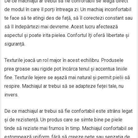
De ce machiajul ar trebui să fie confortabil se leagă direct
de modul în care îl porți întreaga zi. Un machiaj inconfortabil
te face să te atingi des de față, să îl corectezi constant sau
să îl îndepărtezi mai devreme. Acest lucru afectează
aspectul și poate irita pielea. Confortul îți oferă libertate și
siguranță.
Texturile joacă un rol major în acest echilibru. Produsele
prea groase sau rigide pot încărca tenul și accentua liniile
fine. Texturile lejere se așază mai natural și permit pielii să
respire. Machiajul ar trebui să se adapteze feței tale, nu
invers.
De ce machiajul ar trebui să fie confortabil este strâns legat
și de rezistență. Un produs care se simte bine pe piele
tinde să reziste mai frumos în timp. Machiajul confortabil se
estompează uniform, fără să creeze pete sau senzația de