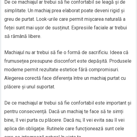
De ce machiajul ar trebui să fie confortabil se leagă și de
simplitate. Un machiaj prea elaborat poate deveni rigid și
greu de purtat. Look-urile care permit mișcarea naturală a
feței sunt mai ușor de susținut. Expresiile faciale ar trebui
să rămână libere.
Machiajul nu ar trebui să fie o formă de sacrificiu. Ideea că
frumusețea presupune disconfort este depășită. Produsele
moderne permit rezultate estetice fără compromisuri.
Alegerea corectă face diferența între un machiaj purtat cu
plăcere și unul suportat.
De ce machiajul ar trebui să fie confortabil este important și
pentru consecvență. Dacă un machiaj te face să te simți
bine, îl vei purta cu plăcere. Dacă nu, îl vei evita sau îl vei
aplica din obligație. Rutinele care funcționează sunt cele