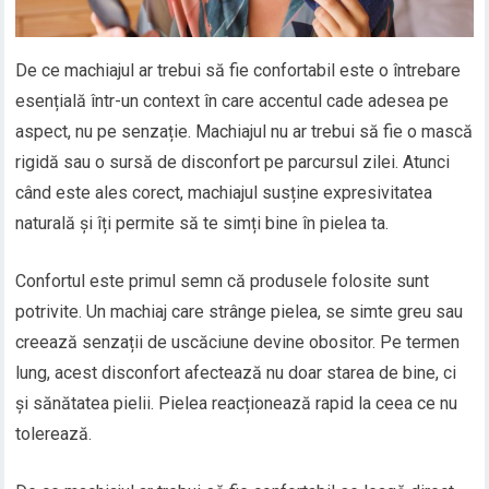
De ce machiajul ar trebui să fie confortabil este o întrebare
esențială într-un context în care accentul cade adesea pe
aspect, nu pe senzație. Machiajul nu ar trebui să fie o mască
rigidă sau o sursă de disconfort pe parcursul zilei. Atunci
când este ales corect, machiajul susține expresivitatea
naturală și îți permite să te simți bine în pielea ta.
Confortul este primul semn că produsele folosite sunt
potrivite. Un machiaj care strânge pielea, se simte greu sau
creează senzații de uscăciune devine obositor. Pe termen
lung, acest disconfort afectează nu doar starea de bine, ci
și sănătatea pielii. Pielea reacționează rapid la ceea ce nu
tolerează.