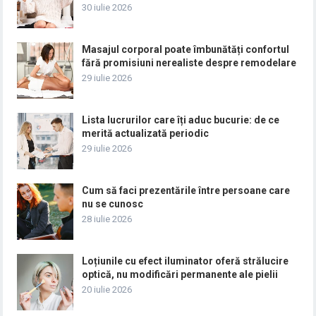
30 iulie 2026
Masajul corporal poate îmbunătăți confortul
fără promisiuni nerealiste despre remodelare
29 iulie 2026
Lista lucrurilor care îți aduc bucurie: de ce
merită actualizată periodic
29 iulie 2026
Cum să faci prezentările între persoane care
nu se cunosc
28 iulie 2026
Loțiunile cu efect iluminator oferă strălucire
optică, nu modificări permanente ale pielii
20 iulie 2026