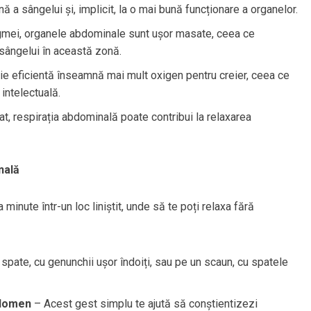
 a sângelui și, implicit, la o mai bună funcționare a organelor.
agmei, organele abdominale sunt ușor masate, ceea ce
 sângelui în această zonă.
ie eficientă înseamnă mai mult oxigen pentru creier, ceea ce
intelectuală.
at, respirația abdominală poate contribui la relaxarea
nală
 minute într-un loc liniștit, unde să te poți relaxa fără
 spate, cu genunchii ușor îndoiți, sau pe un scaun, cu spatele
bdomen
– Acest gest simplu te ajută să conștientizezi