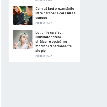
Cum să faci prezentările
între persoane care nu se
cunosc
28 iulie 2026
Loțiunile cu efect
iluminator oferă
strălucire optică, nu
modificări permanente
ale pielii
20 iulie 2026