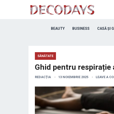
BEAUTY
BUSINESS
CASĂ ȘI 
SĂNĂTATE
Ghid pentru respirație
REDACȚIA
13 NOIEMBRIE 2025
LEAVE A C