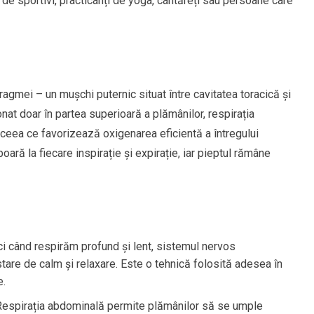
 de sportivi, practicanți de yoga, cântăreți sau persoane care
ragmei – un mușchi puternic situat între cavitatea toracică și
onat doar în partea superioară a plămânilor, respirația
eea ce favorizează oxigenarea eficientă a întregului
ară la fiecare inspirație și expirație, iar pieptul rămâne
i când respirăm profund și lent, sistemul nervos
tare de calm și relaxare. Este o tehnică folosită adesea în
e.
espirația abdominală permite plămânilor să se umple