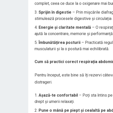
complet, ceea ce duce la o oxigenare mai bună
Sprijin în digestie
– Prin mișcările diafr
stimulează procesele digestive și circulația
Energie și claritate mentală
– O respiraț
ajută la concentrare, memorie și performanță 
Îmbunătățirea posturii
– Practicată regul
musculaturii și la o postură mai echilibrată.
Cum să practici corect respirația abdomi
Pentru început, este bine să îți rezervi câteva
distrageri.
Așază-te confortabil
– Poți sta întins pe
drept și umerii relaxați.
Pune o mână pe piept și cealaltă pe a