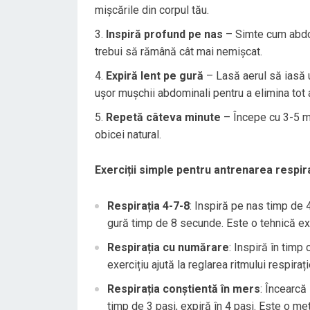
mișcările din corpul tău.
Inspiră profund pe nas
– Simte cum abdome
trebui să rămână cât mai nemișcat.
Expiră lent pe gură
– Lasă aerul să iasă 
ușor mușchii abdominali pentru a elimina tot 
Repetă câteva minute
– Începe cu 3-5 mi
obicei natural.
Exerciții simple pentru antrenarea respir
Respirația 4-7-8
: Inspiră pe nas timp de 
gură timp de 8 secunde. Este o tehnică ex
Respirația cu numărare
: Inspiră în timp
exercițiu ajută la reglarea ritmului respirați
Respirația conștientă în mers
: Încearcă
timp de 3 pași, expiră în 4 pași. Este o me