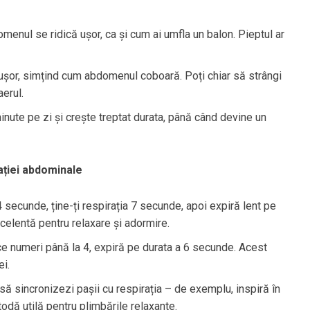
nul se ridică ușor, ca și cum ai umfla un balon. Pieptul ar
ușor, simțind cum abdomenul coboară. Poți chiar să strângi
aerul.
nute pe zi și crește treptat durata, până când devine un
ației abdominale
4 secunde, ține-ți respirația 7 secunde, apoi expiră lent pe
celentă pentru relaxare și adormire.
 ce numeri până la 4, expiră pe durata a 6 secunde. Acest
ei.
 să sincronizezi pașii cu respirația – de exemplu, inspiră în
todă utilă pentru plimbările relaxante.