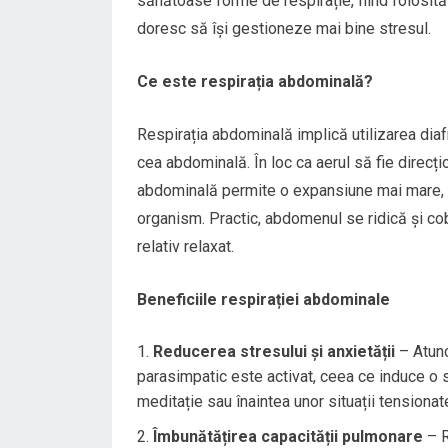
sănătoase forme de respirație, fiind folosită
doresc să își gestioneze mai bine stresul.
Ce este respirația abdominală?
Respirația abdominală implică utilizarea diaf
cea abdominală. În loc ca aerul să fie direcți
abdominală permite o expansiune mai mare, c
organism. Practic, abdomenul se ridică și cobo
relativ relaxat.
Beneficiile respirației abdominale
Reducerea stresului și anxietății
– Atunc
parasimpatic este activat, ceea ce induce o s
meditație sau înaintea unor situații tensionat
Îmbunătățirea capacității pulmonare
– R