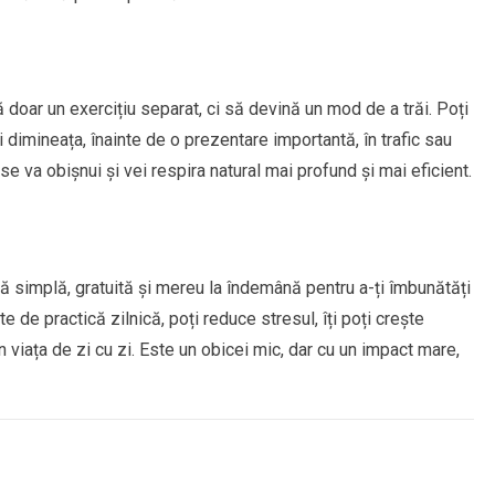
doar un exercițiu separat, ci să devină un mod de a trăi. Poți
 dimineața, înainte de o prezentare importantă, în trafic sau
 se va obișnui și vei respira natural mai profund și mai eficient.
 simplă, gratuită și mereu la îndemână pentru a-ți îmbunătăți
e de practică zilnică, poți reduce stresul, îți poți crește
în viața de zi cu zi. Este un obicei mic, dar cu un impact mare,