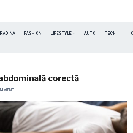
GRĂDINĂ
FASHION
LIFESTYLE
AUTO
TECH
C
 abdominală corectă
OMMENT