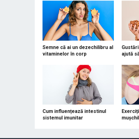
Semne că ai un dezechilibru al
Gustări
vitaminelor în corp
ajută s
Cum influențează intestinul
Exerciț
sistemul imunitar
mușchil