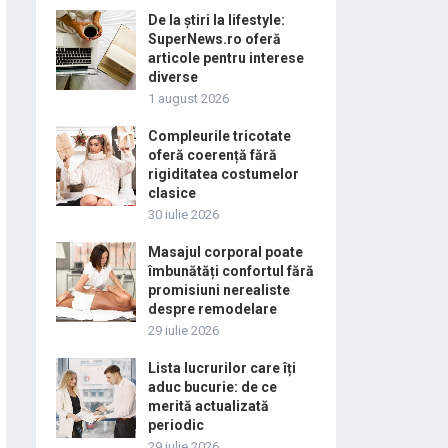
De la știri la lifestyle:
SuperNews.ro oferă
articole pentru interese
diverse
1 august 2026
Compleurile tricotate
oferă coerență fără
rigiditatea costumelor
clasice
30 iulie 2026
Masajul corporal poate
îmbunătăți confortul fără
promisiuni nerealiste
despre remodelare
29 iulie 2026
Lista lucrurilor care îți
aduc bucurie: de ce
merită actualizată
periodic
29 iulie 2026