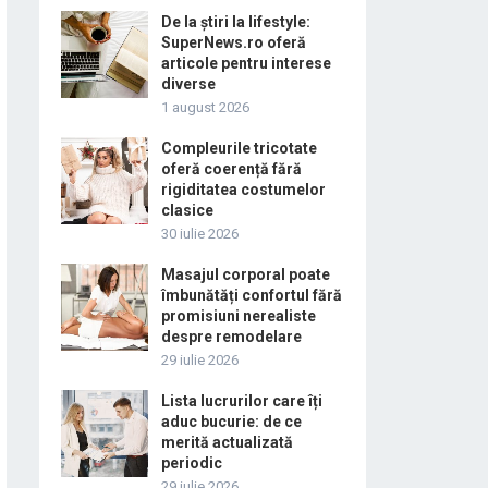
De la știri la lifestyle:
SuperNews.ro oferă
articole pentru interese
diverse
1 august 2026
Compleurile tricotate
oferă coerență fără
rigiditatea costumelor
clasice
30 iulie 2026
Masajul corporal poate
îmbunătăți confortul fără
promisiuni nerealiste
despre remodelare
29 iulie 2026
Lista lucrurilor care îți
aduc bucurie: de ce
merită actualizată
periodic
29 iulie 2026