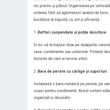
loc practic și plăcut. Organizarea pe verticală
ordinea, fără să aglomerezi spațiul de lucru. 
bucătăria ta îngustă, cu stil și eficiență.
Rafturi suspendate și polițe deschise
În loc să te bazezi doar pe dulapurile clasi
vase, condimente sau ustensile. Polițele desc
lucrurile de care ai nevoie zilnic.
Bara de perete cu cârlige și suporturi
Instalează o bară metalică pe perete, pe care 
coșuri pentru condimente. Acest sistem elibe
organizat și decorativ.