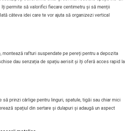
 îți permite să valorifici fiecare centimetru și să menții
Iată câteva idei care te vor ajuta să organizezi vertical
ce, montează rafturi suspendate pe pereți pentru a depozita
hise dau senzația de spațiu aerisit și îți oferă acces rapid la
să prinzi cârlige pentru linguri, spatule, tigăi sau chiar mici
rează spațiul din sertare și dulapuri și adaugă un aspect