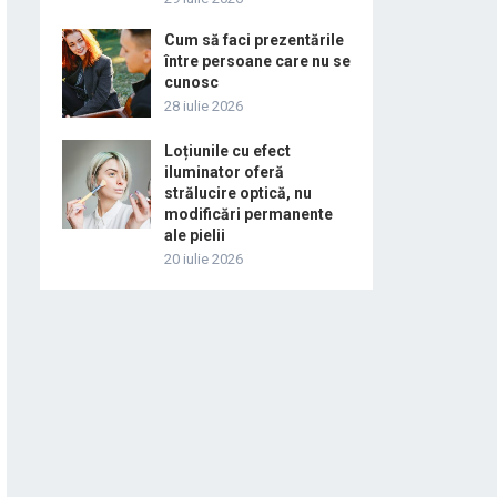
Cum să faci prezentările
între persoane care nu se
cunosc
28 iulie 2026
Loțiunile cu efect
iluminator oferă
strălucire optică, nu
modificări permanente
ale pielii
20 iulie 2026