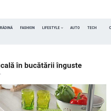
GRĂDINĂ
FASHION
LIFESTYLE
AUTO
TECH
C
icală în bucătării înguste
T