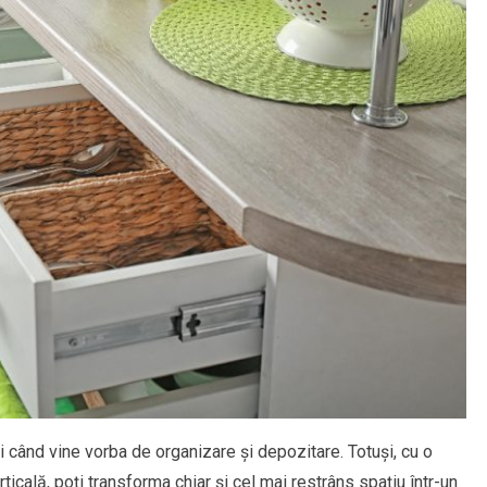
i când vine vorba de organizare și depozitare. Totuși, cu o
icală, poți transforma chiar și cel mai restrâns spațiu într-un