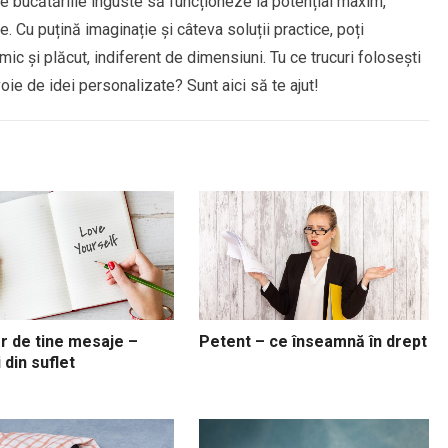
e bucătăriile înguste să funcționeze la potențial maxim,
e. Cu puțină imaginație și câteva soluții practice, poți
ic și plăcut, indiferent de dimensiuni. Tu ce trucuri folosești
voie de idei personalizate? Sunt aici să te ajut!
r de tine mesaje –
Petent – ce înseamnă în drept
 din suflet