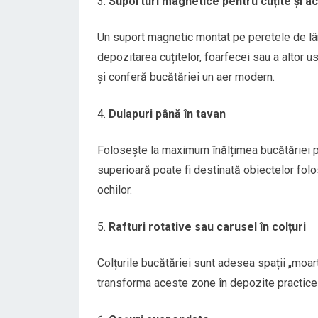
Suporturi magnetice pentru cuțite și a
Un suport magnetic montat pe peretele de lân
depozitarea cuțitelor, foarfecei sau a altor 
și conferă bucătăriei un aer modern.
Dulapuri până în tavan
Folosește la maximum înălțimea bucătăriei p
superioară poate fi destinată obiectelor folos
ochilor.
Rafturi rotative sau carusel în colțuri
Colțurile bucătăriei sunt adesea spații „moart
transforma aceste zone în depozite practice 