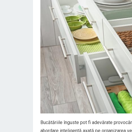
Bucătăriile înguste pot fi adevărate provocăr
abordare inteligentă axată pe organizarea vert