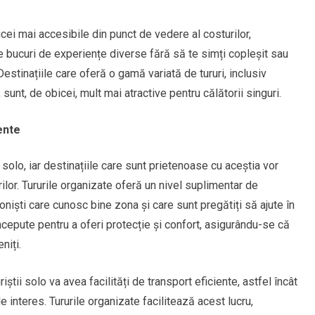
ei mai accesibile din punct de vedere al costurilor,
 te bucuri de experiențe diverse fără să te simți copleșit sau
Destinațiile care oferă o gamă variată de tururi, inclusiv
 sunt, de obicei, mult mai atractive pentru călătorii singuri.
iente
i solo, iar destinațiile care sunt prietenoase cu aceștia vor
lor. Tururile organizate oferă un nivel suplimentar de
niști care cunosc bine zona și care sunt pregătiți să ajute în
cepute pentru a oferi protecție și confort, asigurându-se că
niți.
tii solo va avea facilități de transport eficiente, astfel încât
e interes. Tururile organizate facilitează acest lucru,