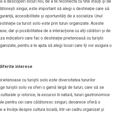
 a descoperi locuri noi, de a te reconecta cu tine însuți și de
ălătorești singur, este important să alegi o destinație care să
iguranță, accesibilitate și oportunități de a socializa. Unul
stinație ca turist solo este prin tururi organizate. Aceste
ase, dar și posibilitatea de a interacționa cu alți călători și de
iza indicatorii care fac o destinație prietenoasă cu turiștii
ganizate, pentru a te ajuta să alegi locuri care îți vor asigura o
diferite interese
 prietenoase cu turiștii solo este diversitatea tururilor
ge turiștii solo va oferi o gamă largă de tururi, care să se
culturale și istorice, la excursii în natură, tururi gastronomice
eale pentru cei care călătoresc singuri, deoarece oferă o
e a învăța despre cultura locală, într-un cadru organizat și