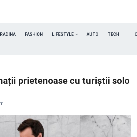
GRĂDINĂ
FASHION
LIFESTYLE
AUTO
TECH
C
nații prietenoase cu turiștii solo
NT