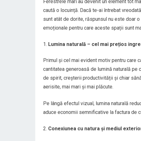
Ferestrele mari au devenit un element tot mai a
caută o locuință. Dacă te-ai întrebat vreodat
sunt atât de dorite, răspunsul nu este doar o
emoționale pentru care aceste spații sunt ma
Lumina naturală – cel mai prețios ingre
Primul și cel mai evident motiv pentru care 
cantitatea generoasă de lumină naturală pe ca
de spirit, creșterii productivității și chiar s
aerisite, mai mari și mai plăcute.
Pe lângă efectul vizual, lumina naturală reduc
aduce economii semnificative la factura de c
Conexiunea cu natura și mediul exterio