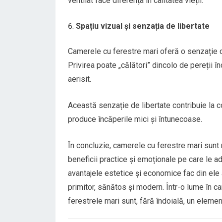
ventilat face diferența în calitatea vieții.
Spațiu vizual și senzația de libertate
Camerele cu ferestre mari oferă o senzație d
Privirea poate „călători” dincolo de pereții î
aerisit.
Această senzație de libertate contribuie la c
produce încăperile mici și întunecoase.
În concluzie, camerele cu ferestre mari sunt 
beneficii practice și emoționale pe care le ad
avantajele estetice și economice fac din ele
primitor, sănătos și modern. Într-o lume în car
ferestrele mari sunt, fără îndoială, un elemen