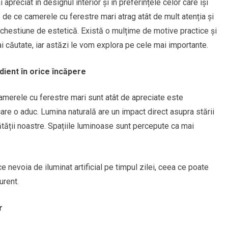
preciat în designul interior și în preferințele celor care își
ă de ce camerele cu ferestre mari atrag atât de mult atenția și
 chestiune de estetică. Există o mulțime de motive practice și
i căutate, iar astăzi le vom explora pe cele mai importante.
dient în orice încăpere
camerele cu ferestre mari sunt atât de apreciate este
re o aduc. Lumina naturală are un impact direct asupra stării
ănătății noastre. Spațiile luminoase sunt percepute ca mai
e nevoia de iluminat artificial pe timpul zilei, ceea ce poate
urent.
r