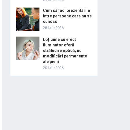
Cum să faci prezentările
între persoane care nu se
cunosc
28 iulie 2026
Loțiunile cu efect
iluminator oferă
strălucire optică, nu
modificări permanente
ale pielii
20 iulie 2026