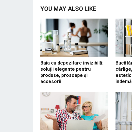
YOU MAY ALSO LIKE
Baia cu depozitare invizibilă:
Bucătăr
soluții elegante pentru
cârlige,
produse, prosoape și
estetic
accesorii
îndemâ