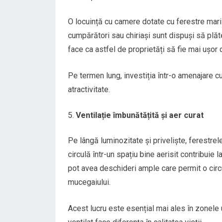
O locuință cu camere dotate cu ferestre mari a
cumpărători sau chiriași sunt dispuși să plăt
face ca astfel de proprietăți să fie mai ușor 
Pe termen lung, investiția într-o amenajare cu
atractivitate.
Ventilație îmbunătățită și aer curat
Pe lângă luminozitate și priveliște, ferestrel
circulă într-un spațiu bine aerisit contribuie
pot avea deschideri ample care permit o circul
mucegaiului.
Acest lucru este esențial mai ales în zonele u