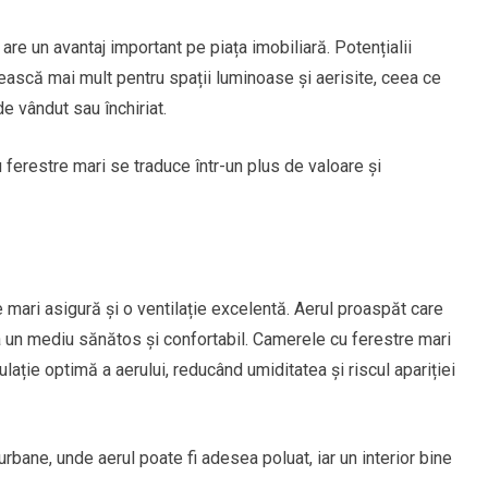
re un avantaj important pe piața imobiliară. Potențialii
ească mai mult pentru spații luminoase și aerisite, ceea ce
de vândut sau închiriat.
 ferestre mari se traduce într-un plus de valoare și
e mari asigură și o ventilație excelentă. Aerul proaspăt care
 la un mediu sănătos și confortabil. Camerele cu ferestre mari
ație optimă a aerului, reducând umiditatea și riscul apariției
rbane, unde aerul poate fi adesea poluat, iar un interior bine