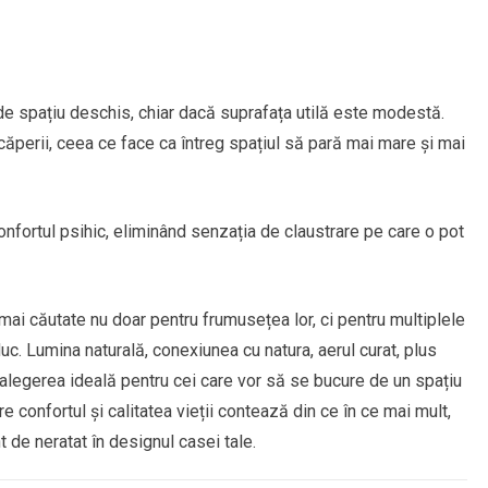
e spațiu deschis, chiar dacă suprafața utilă este modestă.
ncăperii, ceea ce face ca întreg spațiul să pară mai mare și mai
onfortul psihic, eliminând senzația de claustrare pe care o pot
mai căutate nu doar pentru frumusețea lor, ci pentru multiplele
uc. Lumina naturală, conexiunea cu natura, aerul curat, plus
 alegerea ideală pentru cei care vor să se bucure de un spațiu
e confortul și calitatea vieții contează din ce în ce mai mult,
t de neratat în designul casei tale.