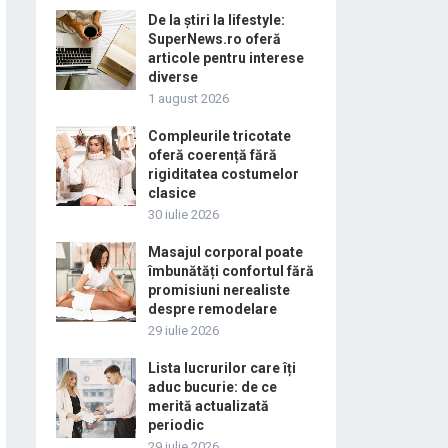
De la știri la lifestyle:
SuperNews.ro oferă
articole pentru interese
diverse
1 august 2026
Compleurile tricotate
oferă coerență fără
rigiditatea costumelor
clasice
30 iulie 2026
Masajul corporal poate
îmbunătăți confortul fără
promisiuni nerealiste
despre remodelare
29 iulie 2026
Lista lucrurilor care îți
aduc bucurie: de ce
merită actualizată
periodic
29 iulie 2026