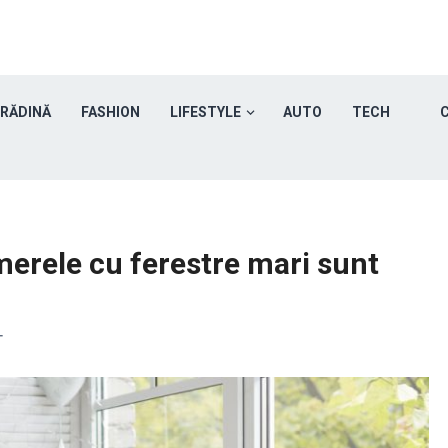
GRĂDINĂ
FASHION
LIFESTYLE
AUTO
TECH
C
erele cu ferestre mari sunt
T