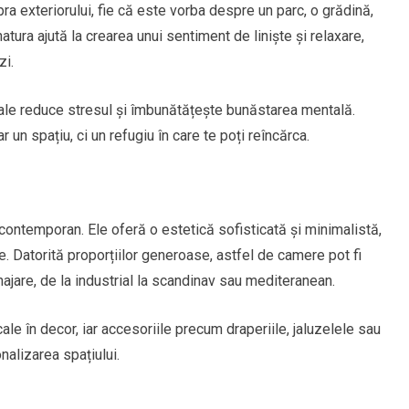
ra exteriorului, fie că este vorba despre un parc, o grădină,
atura ajută la crearea unui sentiment de liniște și relaxare,
zi.
urale reduce stresul și îmbunătățește bunăstarea mentală.
 un spațiu, ci un refugiu în care te poți reîncărca.
contemporan. Ele oferă o estetică sofisticată și minimalistă,
e. Datorită proporțiilor generoase, astfel de camere pot fi
enajare, de la industrial la scandinav sau mediteranean.
ale în decor, iar accesoriile precum draperiile, jaluzelele sau
nalizarea spațiului.