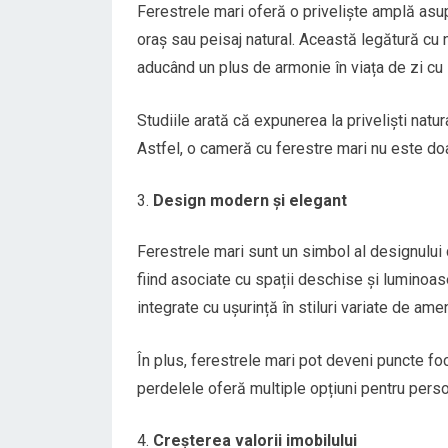
Ferestrele mari oferă o priveliște amplă asup
oraș sau peisaj natural. Această legătură cu n
aducând un plus de armonie în viața de zi cu 
Studiile arată că expunerea la priveliști nat
Astfel, o cameră cu ferestre mari nu este doar
Design modern și elegant
Ferestrele mari sunt un simbol al designului 
fiind asociate cu spații deschise și luminoas
integrate cu ușurință în stiluri variate de am
În plus, ferestrele mari pot deveni puncte foc
perdelele oferă multiple opțiuni pentru perso
Creșterea valorii imobilului