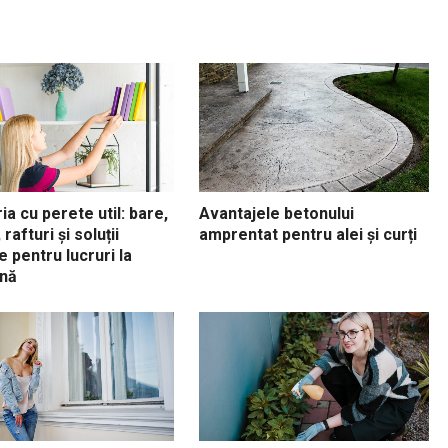
ia cu perete util: bare,
Avantajele betonului
 rafturi și soluții
amprentat pentru alei și curți
e pentru lucruri la
nă