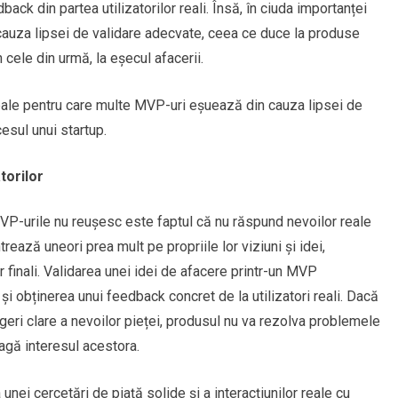
ack din partea utilizatorilor reali. Însă, în ciuda importanței
auza lipsei de validare adecvate, ceea ce duce la produse
n cele din urmă, la eșecul afacerii.
ipale pentru care multe MVP-uri eșuează din cauza lipsei de
esul unui startup.
torilor
MVP-urile nu reușesc este faptul că nu răspund nevoilor reale
ntrează uneori prea mult pe propriile lor viziuni și idei,
r finali. Validarea unei idei de afacere printr-un MVP
și obținerea unui feedback concret de la utilizatori reali. Dacă
eri clare a nevoilor pieței, produsul nu va rezolva problemele
tragă interesul acestora.
nei cercetări de piață solide și a interacțiunilor reale cu