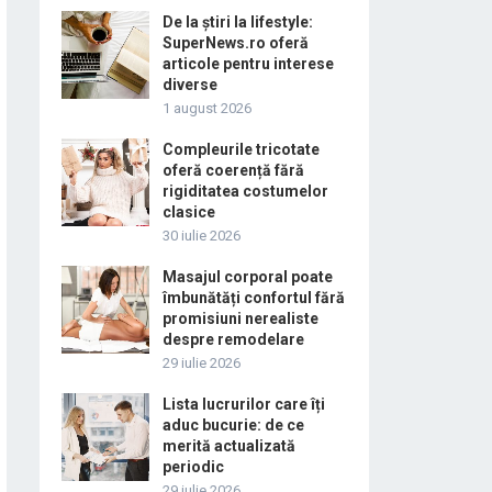
De la știri la lifestyle:
SuperNews.ro oferă
articole pentru interese
diverse
1 august 2026
Compleurile tricotate
oferă coerență fără
rigiditatea costumelor
clasice
30 iulie 2026
Masajul corporal poate
îmbunătăți confortul fără
promisiuni nerealiste
despre remodelare
29 iulie 2026
Lista lucrurilor care îți
aduc bucurie: de ce
merită actualizată
periodic
29 iulie 2026