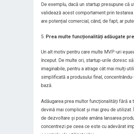
De exemplu, dacă un startup presupune că utili
validează acest comportament prin testarea 
are potențial comercial, când, de fapt, ar pu
Prea multe funcționalități adăugate pr
Un alt motiv pentru care multe MVP-uri eșuea
început. De multe ori, startup-urile doresc s
imaginabile, pentru a atrage cât mai mulți uti
simplificată a produsului final, concentrându-
bază.
Adăugarea prea multor funcționalități fără a 
devină mai complicat și mai greu de utilizat.
de dezvoltare și poate amâna lansarea produsu
concentrezi pe ceea ce este cu adevărat imp