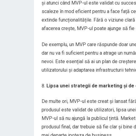
și atunci când MVP-ul este validat cu succes 
scaleze în mod eficient pentru a face față ce
extinde funcționalitățile. Fără o viziune cla
afacerea crește, MVP-ul poate ajunge să fie 
De exemplu, un MVP care răspunde doar unei
dar nu va fi suficient pentru a atrage un num
nevoi. Este esențial să ai un plan de creștere
utilizatorului și adaptarea infrastructurii tehn
Lipsa unei strategii de marketing și d
De multe ori, MVP-ul este creat și lansat făr
produsul este validat de utilizatori, lipsa u
MVP-ul să nu ajungă la publicul țintă. Market
produsul final, dar trebuie să fie clar și bine 
mai departe ipoteza de business.