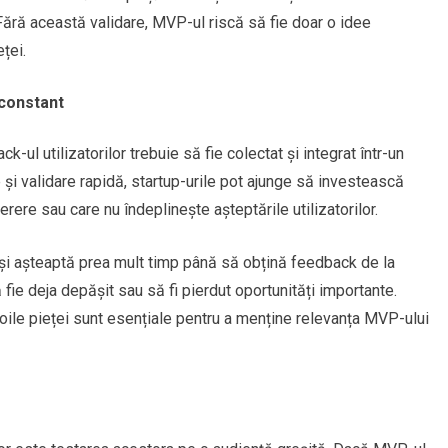
e. Fără această validare, MVP-ul riscă să fie doar o idee
ței.
 constant
k-ul utilizatorilor trebuie să fie colectat și integrat într-un
 și validare rapidă, startup-urile pot ajunge să investească
ere sau care nu îndeplinește așteptările utilizatorilor.
 și așteaptă prea mult timp până să obțină feedback de la
 fie deja depășit sau să fi pierdut oportunități importante.
voile pieței sunt esențiale pentru a menține relevanța MVP-ului