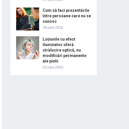
Cum să faci prezentările
între persoane care nu se
cunosc
28 iulie 2026
Loțiunile cu efect
iluminator oferă
strălucire optică, nu
modificări permanente
ale pielii
20 iulie 2026