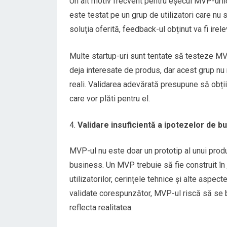
Un alt motiv frecvent pentru eșecul MVP-uri
este testat pe un grup de utilizatori care nu 
soluția oferită, feedback-ul obținut va fi irele
Multe startup-uri sunt tentate să testeze MV
deja interesate de produs, dar acest grup nu 
reali. Validarea adevărată presupune să obții
care vor plăti pentru el.
Validare insuficientă a ipotezelor de b
MVP-ul nu este doar un prototip al unui produ
business. Un MVP trebuie să fie construit în
utilizatorilor, cerințele tehnice și alte aspec
validate corespunzător, MVP-ul riscă să se b
reflecta realitatea.