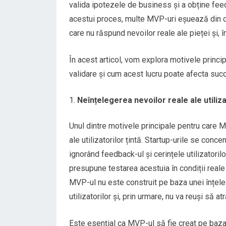
valida ipotezele de business și a obține feedb
acestui proces, multe MVP-uri eșuează din c
care nu răspund nevoilor reale ale pieței și, î
În acest articol, vom explora motivele princ
validare și cum acest lucru poate afecta succ
Neînțelegerea nevoilor reale ale utiliza
Unul dintre motivele principale pentru care 
ale utilizatorilor țintă. Startup-urile se conce
ignorând feedback-ul și cerințele utilizatorilo
presupune testarea acestuia în condiții reale 
MVP-ul nu este construit pe baza unei înțeleg
utilizatorilor și, prin urmare, nu va reuși să a
Este esențial ca MVP-ul să fie creat pe baza u