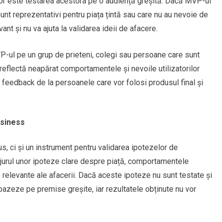
lor este testarea acestora pe o audiență greșită. Dacă MVP-ul
sunt reprezentativi pentru piața țintă sau care nu au nevoie de
vant și nu va ajuta la validarea ideii de afacere.
P-ul pe un grup de prieteni, colegi sau persoane care sunt
reflectă neapărat comportamentele și nevoile utilizatorilor
 feedback de la persoanele care vor folosi produsul final și
usiness
s, ci și un instrument pentru validarea ipotezelor de
 jurul unor ipoteze clare despre piață, comportamentele
te relevante ale afacerii. Dacă aceste ipoteze nu sunt testate și
azeze pe premise greșite, iar rezultatele obținute nu vor