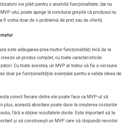
zatorii vor plăti pentru o anumită funcționalitate, dar nu
MVP-ului, poate ajunge la concluzia greșită că produsul nu
tea fi vorba doar de o problemă de preț sau de ofertă.
ematur
ză este adăugarea prea multor funcționalități încă de la
ă creeze un produs complet, cu toate caracteristicile
lizatori. Cu toate acestea, un MVP ar trebui să fie o versiune
se doar pe funcționalitățile esențiale pentru a valida ideea de
testa corect fiecare dintre ele poate face ca MVP-ul să
 În plus, această abordare poate duce la creșterea costurilor
lui, fără a obține rezultatele dorite. Este important să te
ortant și să construiești un MVP care să răspundă nevoilor