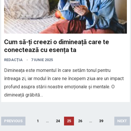
Cum să-ți creezi o dimineață care te
conectează cu esența ta
REDACȚIA
7 IUNIE 2025
Dimineața este momentul în care setăm tonul pentru
întreaga zi, iar modul în care ne începem ziua are un impact
profund asupra stării noastre emoționale și mentale. O
dimineață grăbită…
Paginație
PREVIOUS
1
…
24
25
26
…
39
NEXT
articole