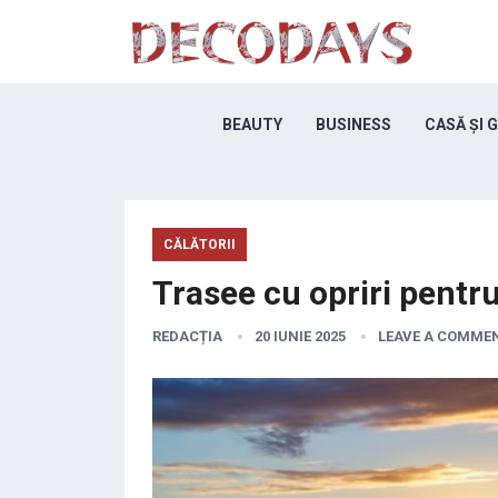
BEAUTY
BUSINESS
CASĂ ȘI 
CĂLĂTORII
Trasee cu opriri pentr
REDACȚIA
20 IUNIE 2025
LEAVE A COMME