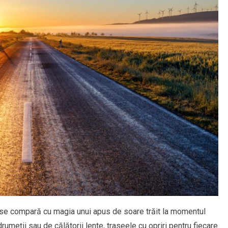
nu se compară cu magia unui apus de soare trăit la momentul
 drumeții sau de călătorii lente, traseele cu opriri pentru fiecare