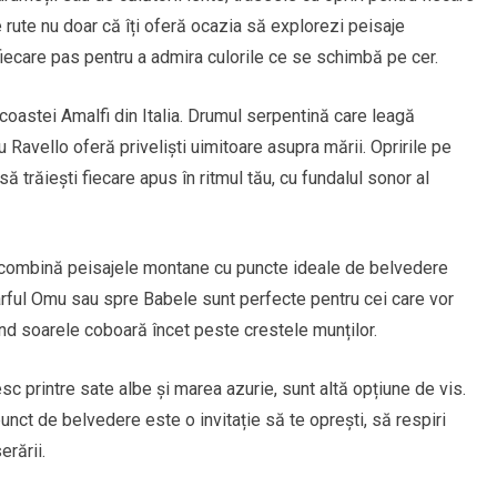
rute nu doar că îți oferă ocazia să explorezi peisaje
 fiecare pas pentru a admira culorile ce se schimbă pe cer.
coastei Amalfi din Italia. Drumul serpentină care leagă
 Ravello oferă priveliști uimitoare asupra mării. Opririle pe
ă trăiești fiecare apus în ritmul tău, cu fundalul sonor al
 combină peisajele montane cu puncte ideale de belvedere
rful Omu sau spre Babele sunt perfecte pentru cei care vor
nd soarele coboară încet peste crestele munților.
esc printre sate albe și marea azurie, sunt altă opțiune de vis.
unct de belvedere este o invitație să te oprești, să respiri
erării.