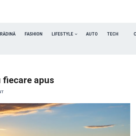
GRĂDINĂ
FASHION
LIFESTYLE
AUTO
TECH
C
u fiecare apus
NT