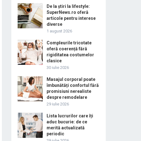
De la știri la lifestyle:
SuperNews.ro oferă
articole pentru interese
diverse
1 august 2026
Compleurile tricotate
oferă coerență fără
rigiditatea costumelor
clasice
30 iulie 2026
Masajul corporal poate
îmbunătăți confortul fără
promisiuni nerealiste
despre remodelare
29 iulie 2026
Lista lucrurilor care îți
aduc bucurie: de ce
merită actualizată
periodic
29 iulie 2026