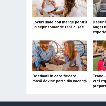
Locuri unde poți merge pentru
Destina
un sejur romantic fără clișee
buget m
experi
Destinații în care fiecare
Travel 
masă devine parte din vacanță
vrei ex
prepar