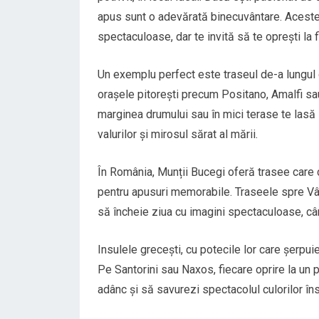
apus sunt o adevărată binecuvântare. Aceste 
spectaculoase, dar te invită să te oprești la
Un exemplu perfect este traseul de-a lungul 
orașele pitorești precum Positano, Amalfi sau
marginea drumului sau în mici terase te lasă s
valurilor și mirosul sărat al mării.
În România, Munții Bucegi oferă trasee care
pentru apusuri memorabile. Traseele spre Vâ
să încheie ziua cu imagini spectaculoase, câ
Insulele grecești, cu potecile lor care șerpui
Pe Santorini sau Naxos, fiecare oprire la un p
adânc și să savurezi spectacolul culorilor îns