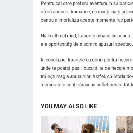
Pentru cei care preferă aventura în sălbăticie
oferă apusuri dramatice, cu munți înalți și la
pentru a imortaliza aceste momente fac parte
Nu în ultimul rând, traseele urbane cu punct
ele oportunități de a admira apusuri spectacu
În concluzie, traseele cu opriri pentru fiecare
unde te poartă pașii, bucură-te de fiecare mom
trăiești magia apusurilor. Astfel, călătoria d
memorabile ce îți rămân în suflet pentru totd
YOU MAY ALSO LIKE