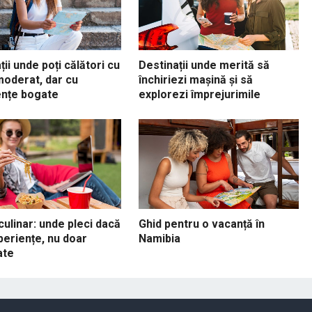
ții unde poți călători cu
Destinații unde merită să
oderat, dar cu
închiriezi mașină și să
ențe bogate
explorezi împrejurimile
culinar: unde pleci dacă
Ghid pentru o vacanță în
periențe, nu doar
Namibia
ate