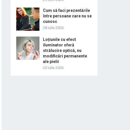
Cum să faci prezentările
între persoane care nu se
cunosc
28 iulie 2026
Loțiunile cu efect
iluminator oferă
strălucire optică, nu
modificări permanente
ale pielii
20 iulie 2026