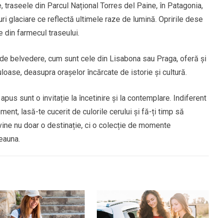
, traseele din Parcul Național Torres del Paine, în Patagonia,
curi glaciare ce reflectă ultimele raze de lumină. Opririle dese
 din farmecul traseului.
e de belvedere, cum sunt cele din Lisabona sau Praga, oferă și
loase, deasupra orașelor încărcate de istorie și cultură.
 apus sunt o invitație la încetinire și la contemplare. Indiferent
ent, lasă-te cucerit de culorile cerului și fă-ți timp să
evine nu doar o destinație, ci o colecție de momente
eauna.