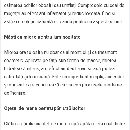
calmarea ochilor obosiți sau umflați. Compresele cu ceai de
mușețel au efect antiinflamator și reduc roșeața, fiind și
astăzi o soluție naturală și blândă pentru un aspect odihnit.
Măști cu miere pentru luminozitate
Mierea era folosită nu doar ca aliment, ci și ca tratament
cosmetic. Aplicată pe față sub formă de mască, mierea
hidratează intens, are efect antibacterian și lasă pielea
catifelată și luminoasă. Este un ingredient simplu, accesibil
și eficient, care concurează cu succes produsele moderne
de îngrijire.
Oțetul de mere pentru păr strălucitor
Clătirea părului cu oțet de mere după spălare era unul dintre