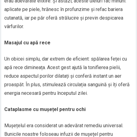
erau adevărate elixire. Și astăzi, aceste uleiuri fac minuni:
aplicate pe piele, hrănesc în profunzime și refac bariera
cutanată, iar pe păr oferă strălucire și previn despicarea
vârfurilor.
Masajul cu apă rece
Un obicei simplu, dar extrem de eficient: spălarea feței cu
apă rece dimineața. Acest gest ajută la tonifierea pielii,
reduce aspectul porilor dilatați și conferă instant un aer
proaspăt. În plus, stimulează circulația sanguină și îți oferă
energia necesară pentru începutul zilei.
Cataplasme cu mușețel pentru ochi
Mușețelul era considerat un adevărat remediu universal.
Bunicile noastre foloseau infuzii de mușețel pentru