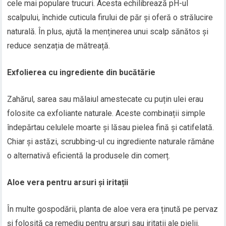
cele mai populare trucuri. Acesta echilibrează pH-ul
scalpului, închide cuticula firului de păr și oferă o strălucire
naturală. În plus, ajută la menținerea unui scalp sănătos și
reduce senzația de mătreață.
Exfolierea cu ingrediente din bucătărie
Zahărul, sarea sau mălaiul amestecate cu puțin ulei erau
folosite ca exfoliante naturale. Aceste combinații simple
îndepărtau celulele moarte și lăsau pielea fină și catifelată.
Chiar și astăzi, scrubbing-ul cu ingrediente naturale rămâne
o alternativă eficientă la produsele din comerț.
Aloe vera pentru arsuri și iritații
În multe gospodării, planta de aloe vera era ținută pe pervaz
și folosită ca remediu pentru arsuri sau iritații ale pielii.