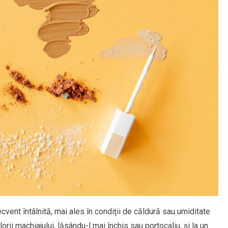
vent întâlnită, mai ales în condiții de căldură sau umiditate
rii machiajului, lăsându-l mai închis sau portocaliu, și la un