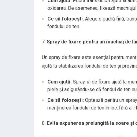
Cum ajută:
Pudra translucidă ajută la abs
oxidarea. De asemenea, fixează machiajul ș
Ce să folosești:
Alege o pudră fină, trans
fondului de ten.
Spray de fixare pentru un machiaj de l
Un spray de fixare este esențial pentru menți
ajută la stabilizarea fondului de ten și previ
Cum ajută:
Spray-ul de fixare ajută la me
piele și asigurându-se că fondul de ten nu
Ce să folosești:
Optează pentru un spray d
menținerea fondului de ten în loc, fără a-l 
Evita expunerea prelungită la soare și 