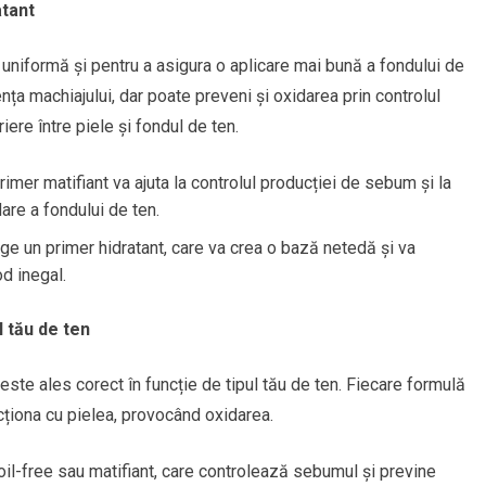
atant
uniformă și pentru a asigura o aplicare mai bună a fondului de
ța machiajului, dar poate preveni și oxidarea prin controlul
ere între piele și fondul de ten.
rimer matifiant va ajuta la controlul producției de sebum și la
dare a fondului de ten.
ege un primer hidratant, care va crea o bază netedă și va
d inegal.
l tău de ten
ste ales corect în funcție de tipul tău de ten. Fiecare formulă
racționa cu pielea, provocând oxidarea.
il-free sau matifiant, care controlează sebumul și previne