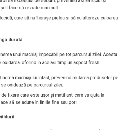
orbirea excesului de sebum, prevenind astfel luciul și
i îl face să reziste mai mult.
lucidă, care să nu îngrașe pielea și să nu altereze culoarea
ungă durată
nerea unui machiaj impecabil pe tot parcursul zilei. Acesta
ne oxidarea, oferind în același timp un aspect fresh.
nținerea machiajului intact, prevenind mutarea produselor pe
 se oxidează pe parcursul zilei.
e fixare care este ușor și matifiant, care va ajuta la
face să se adune în liniile fine sau pori.
căldură