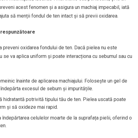
 preveni acest fenomen și a asigura un machiaj impecabil, iată
ajuta să menții fondul de ten intact și să previi oxidarea.
 corespunzătoare
a preveni oxidarea fondului de ten. Dacă pielea nu este
nu se va aplica uniform și poate interacționa cu sebumul sau cu
temeinic înainte de aplicarea machiajului. Folosește un gel de
 a îndepărta excesul de sebum și impuritățile.
 hidratantă potrivită tipului tău de ten. Pielea uscată poate
rm și să oxideze mai rapid.
îndepărtarea celulelor moarte de la suprafața pielii, oferind o
ten.