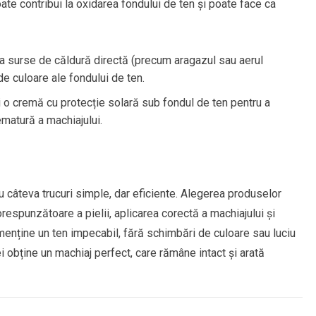
te contribui la oxidarea fondului de ten și poate face ca
a surse de căldură directă (precum aragazul sau aerul
de culoare ale fondului de ten.
 o cremă cu protecție solară sub fondul de ten pentru a
ematură a machiajului.
u câteva trucuri simple, dar eficiente. Alegerea produselor
orespunzătoare a pielii, aplicarea corectă a machiajului și
 menține un ten impecabil, fără schimbări de culoare sau luciu
ei obține un machiaj perfect, care rămâne intact și arată