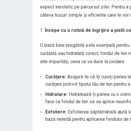
aspect inestetic pe parcursul zilei. Pentru a
câteva trucuri simple și eficiente care te vor 
Începe cu o rutină de îngrijire a pielii
O bază bine pregătită este esențială pentru 
curățată sau hidratată corect, fondul de ten 
alte impurități, ceea ce va duce la oxidare.
Curățare:
Asigură-te că îți cureți pielea 
curățare potrivit tipului tău de ten pentru
Hidratare:
Hidratează-ți pielea cu o cremă
face ca fondul de ten să se aplice neunifo
Exfoliere:
Exfolierea săptămânală ajută la 
bază netedă pentru aplicarea fondului de 