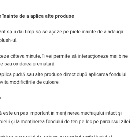
 înainte de a aplica alte produse
ant să îi dai timp să se așeze pe piele înainte de a adăuga
blush-ul.
eze câteva minute, îi vei permite să interacționeze mai bine
re sau oxidarea prematură.
plica pudră sau alte produse direct după aplicarea fondului
vita modificările de culoare.
ă
ă este un pas important în menținerea machiajului intact și
pielii și la menținerea fondului de ten pe loc pe parcursul zilei.