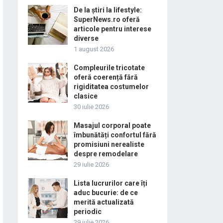
De la știri la lifestyle:
SuperNews.ro oferă
articole pentru interese
diverse
1 august 2026
Compleurile tricotate
oferă coerență fără
rigiditatea costumelor
clasice
30 iulie 2026
Masajul corporal poate
îmbunătăți confortul fără
promisiuni nerealiste
despre remodelare
29 iulie 2026
Lista lucrurilor care îți
aduc bucurie: de ce
merită actualizată
periodic
29 iulie 2026