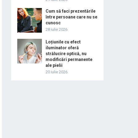
Cum să faci prezentările
între persoane care nu se
cunosc
28 iulie 2026
Loțiunile cu efect
iluminator oferă
strălucire optică, nu
modificări permanente
ale pielii
20 iulie 2026