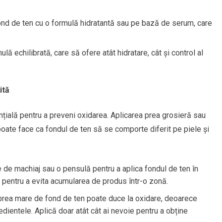
nd de ten cu o formulă hidratantă sau pe bază de serum, care
ă echilibrată, care să ofere atât hidratare, cât și control al
ită
nțială pentru a preveni oxidarea. Aplicarea prea grosieră sau
poate face ca fondul de ten să se comporte diferit pe piele și
de machiaj sau o pensulă pentru a aplica fondul de ten în
at, pentru a evita acumularea de produs într-o zonă.
prea mare de fond de ten poate duce la oxidare, deoarece
edientele. Aplică doar atât cât ai nevoie pentru a obține