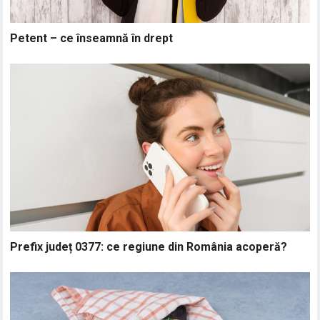
Petent – ce înseamnă în drept
Prefix județ 0377: ce regiune din România acoperă?